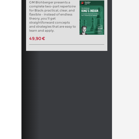
GM Blohberger presents a
complete two-part repertoire
for Black: practical, clear, and
flexible – instead of endless
theory, you’ll get
straightforward concepts
and strategies that are easy to
learn and apply.
49,90 €