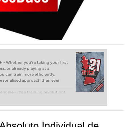
Whether you’re taking your first
ss, or already playing at a
ou can train more efficiently,
personalised approach than ever
engine – it’s a training revolution!
t steps into the world of club chess,
ent level: with FRITZ, you can train
 and with a more personalised
bsoluto Individual de