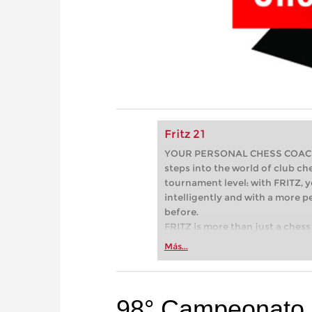
Fritz 21
YOUR PERSONAL CHESS COACH - 
steps into the world of club che
tournament level: with FRITZ, y
intelligently and with a more 
before.
FRITZ is more than just a chess 
Whether you’re taking your firs
Más...
or already playing at a tournam
more efficiently, intelligently
approach than ever before.
98° Campeonato A