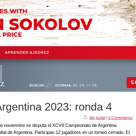
APRENDER AJEDREZ
ez
S
BUSCAR:
IDIOMAS:
DE
EN
ES
FR
rgentina 2023: ronda 4
Me gusta!
|
0 Comentarios
7 de noviembre se disputa el XCVII Campeonato de Argentina
ital de Argentina. Participan 12 jugadores en un torneo cerrado. El