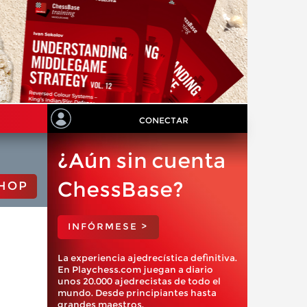
CONECTAR
¿Aún sin cuenta
ChessBase?
HOP
INFÓRMESE >
La experiencia ajedrecística definitiva.
En Playchess.com juegan a diario
unos 20.000 ajedrecistas de todo el
mundo. Desde principiantes hasta
grandes maestros.