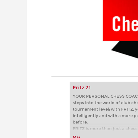
Fritz 21
YOUR PERSONAL CHESS COACH - 
steps into the world of club che
tournament level: with FRITZ, y
intelligently and with a more 
before.
FRITZ is more than just a chess 
Whether you’re taking your firs
Más...