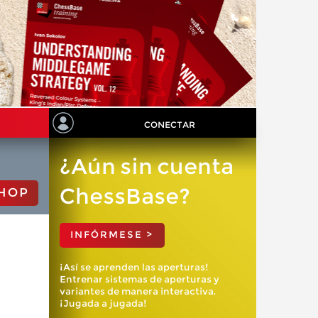
CONECTAR
¿Aún sin cuenta
ChessBase?
HOP
INFÓRMESE >
¡Así se aprenden las aperturas!
Entrenar sistemas de aperturas y
variantes de manera interactiva.
¡Jugada a jugada!