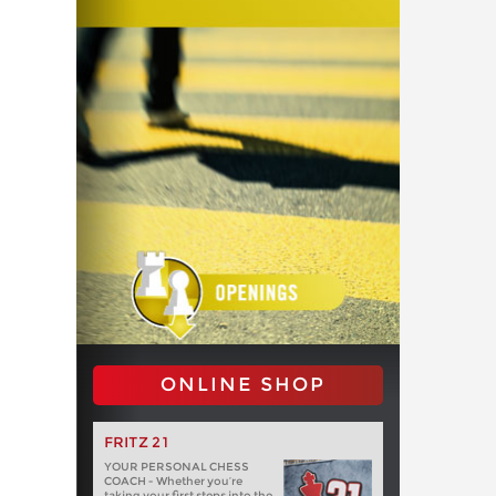
ONLINE SHOP
FRITZ 21
YOUR PERSONAL CHESS
COACH - Whether you’re
taking your first steps into the