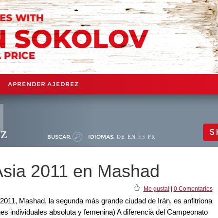
APRENDER AJEDREZ
ez
S
BUSCAR:
IDIOMAS:
DE
EN
ES
FR
sia 2011 en Mashad
Me gusta!
|
0 Comentarios
 2011, Mashad, la segunda más grande ciudad de Irán, es anfitriona
s individuales absoluta y femenina) A diferencia del Campeonato