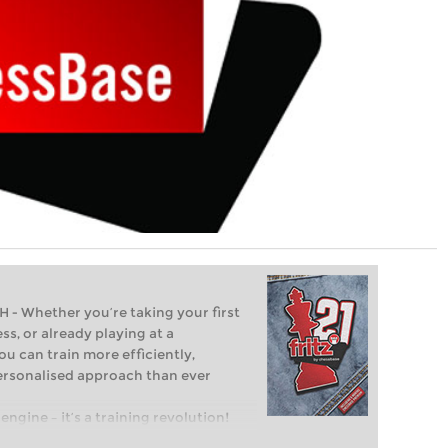
Whether you’re taking your first
ss, or already playing at a
ou can train more efficiently,
personalised approach than ever
engine – it’s a training revolution!
t steps into the world of club chess,