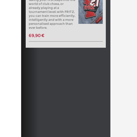
world of club chess, or
already playing at a
tournament level: with FRITZ,
you can train more efficiently,
intelligently and with a more
personalised approach than
ever before.
69,90 €