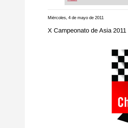
or already playing at a tournam
more efficiently, intelligently
approach than ever before.
Miércoles, 4 de mayo de 2011
X Campeonato de Asia 2011