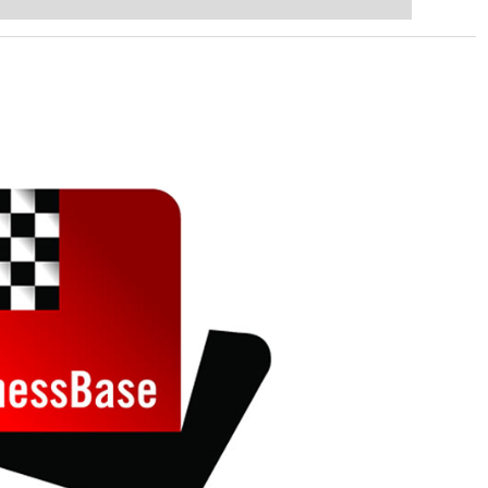
ent level: with FRITZ, you can train
 and with a more personalised