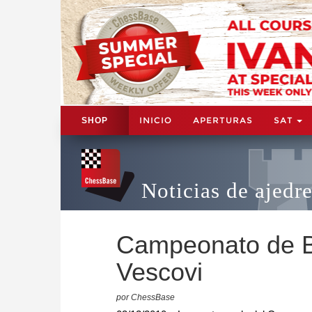
INICIO
APERTURAS
SAT
SHOP
Noticias de ajedr
Campeonato de Bra
Vescovi
por ChessBase