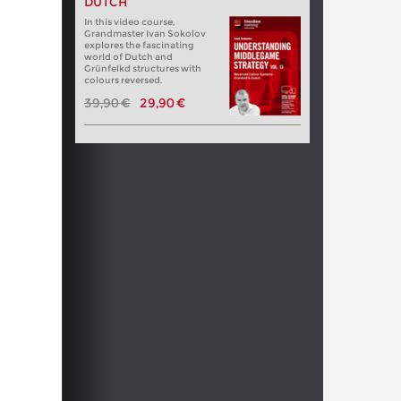
DUTCH
In this video course,
Grandmaster Ivan Sokolov
explores the fascinating
world of Dutch and
Grünfelkd structures with
colours reversed.
39,90 €
29,90 €