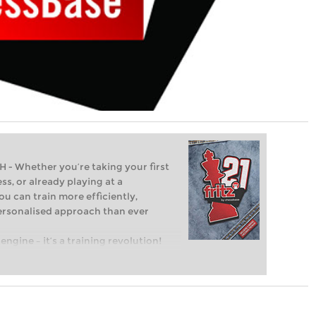
Whether you’re taking your first
ss, or already playing at a
ou can train more efficiently,
personalised approach than ever
engine – it’s a training revolution!
t steps into the world of club chess,
ent level: with FRITZ, you can train
 and with a more personalised