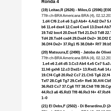
Ronda 4
(19) Leitao,R (2626) - Milos,G (2596) [E00
77th ch-BRA Americana BRA (4), 02.12.20
1.d4 Cf6 2.c4 e6 3.g3 Ab4+ 4.Ad2 De7 5
b6 11.e4 dxe4 12.Cxe4 Cxe4 13.Dxe4 Ab7
19.Td2 bxc4 20.Dxc4 Tb4 21.Dc3 Td8 22.
Td4 28.Txd4 cxd4 29.Dxd4 De2+ 30.Df2 D
36.Df4 De2+ 37.Rg1 f5 38.Db8+ Rf7 39.
(20) Matsuura,E (2490) - Jatoba de Olivei
77th ch-BRA Americana BRA (4), 02.12.20
1.e4 e6 2.d4 d5 3.Cc3 Ab4 4.e5 Ce7 5.a3
11.h6 gxh6 12.c3 Dxd1+ 13.Rxd1 Aa6 14
19.Cf4 Cg8 20.Re2 Cc7 21.Ch5 Tg6 22.f4 f
Txf7 28.Cg6 Tg7 29.Ce5+ Re6 30.Af4 Cb5
36.Rd3 Cc7 37.Cg6 Tf7 38.Ch8 Tf8 39.Cg
44.Rc3 a6 45.Rd3 Tf8 46.Re3 f4+ 47.Rxf4
1–0
(21) El Debs,F (2502) - Di Berardino,D (2