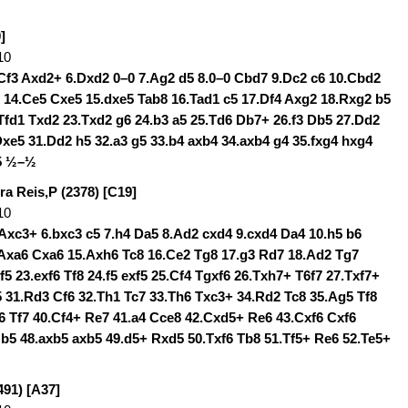
]
10
.Cf3 Axd2+ 6.Dxd2 0–0 7.Ag2 d5 8.0–0 Cbd7 9.Dc2 c6 10.Cbd2
 14.Ce5 Cxe5 15.dxe5 Tab8 16.Tad1 c5 17.Df4 Axg2 18.Rxg2 b5
Tfd1 Txd2 23.Txd2 g6 24.b3 a5 25.Td6 Db7+ 26.f3 Db5 27.Dd2
xe5 31.Dd2 h5 32.a3 g5 33.b4 axb4 34.axb4 g4 35.fxg4 hxg4
b5 ½–½
ra Reis,P (2378) [C19]
10
 Axc3+ 6.bxc3 c5 7.h4 Da5 8.Ad2 cxd4 9.cxd4 Da4 10.h5 b6
.Axa6 Cxa6 15.Axh6 Tc8 16.Ce2 Tg8 17.g3 Rd7 18.Ad2 Tg7
5 23.exf6 Tf8 24.f5 exf5 25.Cf4 Tgxf6 26.Txh7+ T6f7 27.Txf7+
 31.Rd3 Cf6 32.Th1 Tc7 33.Th6 Txc3+ 34.Rd2 Tc8 35.Ag5 Tf8
6 Tf7 40.Cf4+ Re7 41.a4 Cce8 42.Cxd5+ Re6 43.Cxf6 Cxf6
 b5 48.axb5 axb5 49.d5+ Rxd5 50.Txf6 Tb8 51.Tf5+ Re6 52.Te5+
491) [A37]