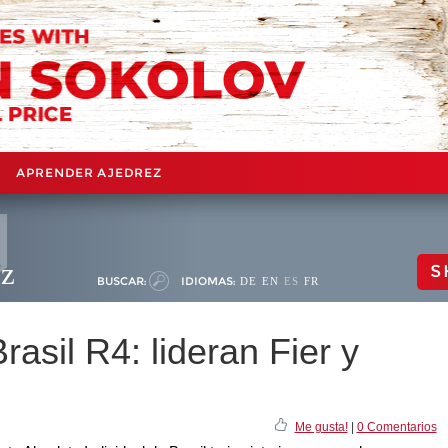
APRENDER AJEDREZ
ez
S
BUSCAR:
IDIOMAS:
DE
EN
ES
FR
sil R4: lideran Fier y
Me gusta!
|
0 Comentarios