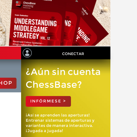
CONECTAR
¿Aún sin cuenta
ChessBase?
HOP
INFÓRMESE >
¡Así se aprenden las aperturas!
Entrenar sistemas de aperturas y
variantes de manera interactiva.
¡Jugada a jugada!