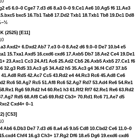
10
g2 e5 6.0–0 Cge7 7.d3 d6 8.a3 0–0 9.Ce1 Ae6 10.Ag5 f6 11.Ae3
15.bxc5 bxc5 16.Tb1 Tab8 17.Dd2 Txb1 18.Txb1 Tb8 19.Dc1 Dd8
 ½–½
,K (2525) [E11]
10
5.a3 Axd2+ 6.Dxd2 Ab7 7.e3 0–0 8.Ae2 d6 9.0–0 De7 10.b4 e5
Txa1 15.Txa1 Axd5 16.cxd6 cxd6 17.Axb5 Db7 18.Ae2 Ce4 19.De1
1+ 23.Axc1 Cc3 24.Af1 Ac6 25.Ad2 Cb5 26.Axb5 Axb5 27.Ce1 f6
e6 32.g3 Rd5 33.Ac3 g5 34.Ad2 h5 35.Ac3 g4 36.f4 Cd7 37.b5
 41.Ad8 Rd5 42.Ac7 Cc5 43.Rd2 e4 44.Rc3 Rc6 45.Ad8 Ce6
Rd2 Rc6 50.Ag7 Rc5 51.Af8 Rc6 52.Ag7 Rd7 53.Ad4 Re6 54.Re1
58.Re1 Rg6 59.Rd2 h4 60.Re1 h3 61.Rf2 Rf7 62.Re1 Re6 63.Rd2
67.Ag7 Rd5 68.Af8 Ca5 69.Rd2 Cb3+ 70.Rd1 Rc6 71.Ae7 d5
.Rxc2 Cxd4+ 0–1
2) [C53]
10
b4 Ab6 6.Db3 De7 7.d3 d6 8.a4 a5 9.b5 Cd8 10.Cbd2 Ce6 11.0–0
15.cxd4 Chf4 16.g3 Ch3+ 17.Rg2 Df6 18.e5 Dg6 19.exd6 cxd6