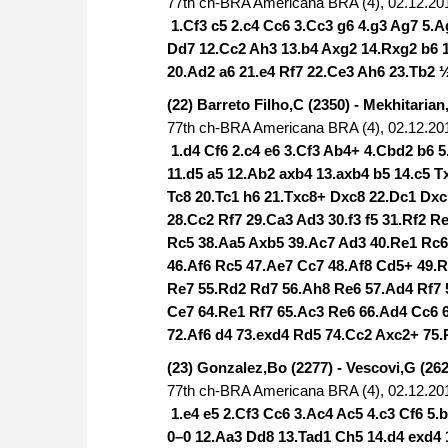
77th ch-BRA Americana BRA (4), 02.12.20
1.Cf3 c5 2.c4 Cc6 3.Cc3 g6 4.g3 Ag7 5.A
Dd7 12.Cc2 Ah3 13.b4 Axg2 14.Rxg2 b6 
20.Ad2 a6 21.e4 Rf7 22.Ce3 Ah6 23.Tb2
(22) Barreto Filho,C (2350) - Mekhitarian
77th ch-BRA Americana BRA (4), 02.12.20
1.d4 Cf6 2.c4 e6 3.Cf3 Ab4+ 4.Cbd2 b6 
11.d5 a5 12.Ab2 axb4 13.axb4 b5 14.c5 
Tc8 20.Tc1 h6 21.Txc8+ Dxc8 22.Dc1 Dxc
28.Cc2 Rf7 29.Ca3 Ad3 30.f3 f5 31.Rf2 R
Rc5 38.Aa5 Axb5 39.Ac7 Ad3 40.Re1 Rc6
46.Af6 Rc5 47.Ae7 Cc7 48.Af8 Cd5+ 49.
Re7 55.Rd2 Rd7 56.Ah8 Re6 57.Ad4 Rf7 
Ce7 64.Re1 Rf7 65.Ac3 Re6 66.Ad4 Cc6 
72.Af6 d4 73.exd4 Rd5 74.Cc2 Axc2+ 75
(23) Gonzalez,Bo (2277) - Vescovi,G (262
77th ch-BRA Americana BRA (4), 02.12.20
1.e4 e5 2.Cf3 Cc6 3.Ac4 Ac5 4.c3 Cf6 5.
0–0 12.Aa3 Dd8 13.Tad1 Ch5 14.d4 exd4 