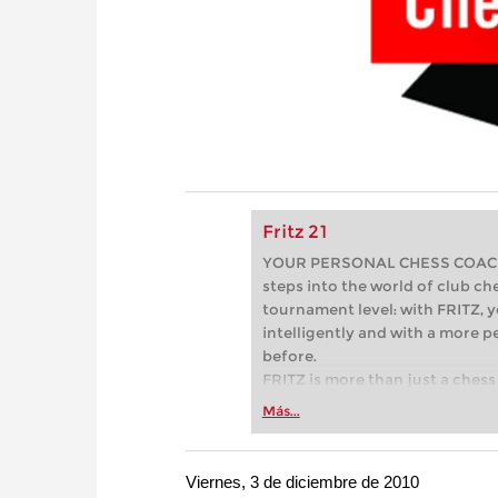
Fritz 21
YOUR PERSONAL CHESS COACH - 
steps into the world of club che
tournament level: with FRITZ, y
intelligently and with a more 
before.
FRITZ is more than just a chess 
Whether you’re taking your firs
Más...
or already playing at a tournam
more efficiently, intelligently
approach than ever before.
Viernes, 3 de diciembre de 2010