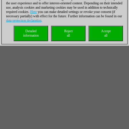
the user experience and to offer interest-oriented content. Depending on their intended
use, analysis cookies and marketing cookies may be used in addition to technically
required cookies.
Here
you can make detailed settings or revoke your consent (if
necessary partially) with effect for the future. Further information can be found in our
data protection declaration
.
Detailed
Reject
Accept
information
all
all