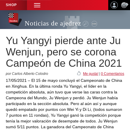
SHOP
TOGGLE
NAVIGATION
Noticias de ajedrez
Yu Yangyi pierde ante Ju
Wenjun, pero se corona
Campeón de China 2021
por Carlos Alberto Colodro
Me gusta!
|
0 Comentarios
17/05/2021 – El 15 de mayo concluyó el Campeonato de China
en Xinghua. En la última ronda Yu Yangyi, el líder en la
competición absoluta, aún tuvo que verse las caras contra la
Campeona del Mundo, Ju Wenjun y perdió. Ju Wenjun había
participado en la sección absoluta. Pero al aún así y aunque
quedó empatado por puntos con Wei Yi y Di Li, (todos sumaron
7 puntos en 11 rondas), Yu Yangyi ganó la competición porque
tenía la mejor valoración de desempate de todos. Ju Wenjun
sumó 5/11 puntos. La ganadora del Campeonato de China