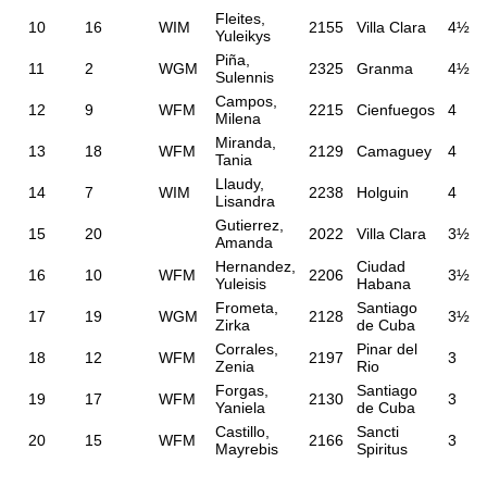
Fleites,
10
16
WIM
2155
Villa Clara
4½
Yuleikys
Piña,
11
2
WGM
2325
Granma
4½
Sulennis
Campos,
12
9
WFM
2215
Cienfuegos
4
Milena
Miranda,
13
18
WFM
2129
Camaguey
4
Tania
Llaudy,
14
7
WIM
2238
Holguin
4
Lisandra
Gutierrez,
15
20
2022
Villa Clara
3½
Amanda
Hernandez,
Ciudad
16
10
WFM
2206
3½
Yuleisis
Habana
Frometa,
Santiago
17
19
WGM
2128
3½
Zirka
de Cuba
Corrales,
Pinar del
18
12
WFM
2197
3
Zenia
Rio
Forgas,
Santiago
19
17
WFM
2130
3
Yaniela
de Cuba
Castillo,
Sancti
20
15
WFM
2166
3
Mayrebis
Spiritus