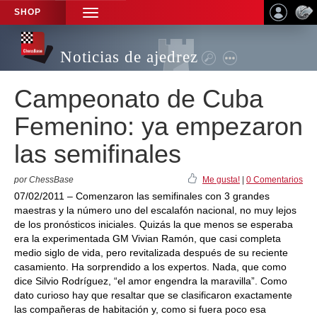
SHOP
TOGGLE
NAVIGATION
Noticias de ajedrez
Campeonato de Cuba
Femenino: ya empezaron
las semifinales
por ChessBase
Me gusta!
|
0 Comentarios
07/02/2011 – Comenzaron las semifinales con 3 grandes
maestras y la número uno del escalafón nacional, no muy lejos
de los pronósticos iniciales. Quizás la que menos se esperaba
era la experimentada GM Vivian Ramón, que casi completa
medio siglo de vida, pero revitalizada después de su reciente
casamiento. Ha sorprendido a los expertos. Nada, que como
dice Silvio Rodríguez, “el amor engendra la maravilla”. Como
dato curioso hay que resaltar que se clasificaron exactamente
las compañeras de habitación y, como si fuera poco esa