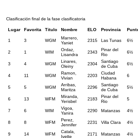
Clasificación final de la fase clasificatoria
Lugar
Favorita
Titulo
Nombre
ELO
Provincia
Punt
Marrero,
1
3
WGM
2315
Las Tunas
6½
Yaniet
Ordaz,
Pinar del
2
1
WIM
2343
6½
Lisandra
Rio
Linares,
Santiago
3
4
WGM
2304
6½
Oleiny
de Cuba
Ramon,
Ciudad
4
11
WGM
2203
6
Vivian
Habana
Arribas,
Santiago
5
5
WGM
2296
5½
Maritza
de Cuba
Miranda,
Pinar del
6
13
WFM
2183
5
Yerisbel
Rio
Vigoa,
7
6
WIM
2290
Matanzas
4½
Yanira
Perez,
8
8
WFM
2231
Villa Clara
4½
Jennifer
Catala,
9
14
WFM
2171
Matanzas
4½
Ivette