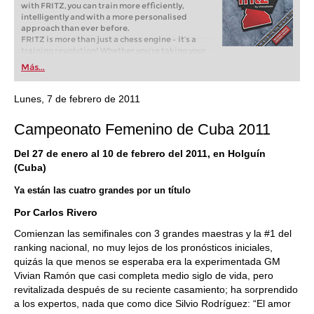
with FRITZ, you can train more efficiently,
intelligently and with a more personalised
approach than ever before.
FRITZ is more than just a chess engine – it’s a
training revolution! Whether you’re taking your
first steps into the world of club chess, or already
Más...
playing at a tournament level: with FRITZ, you can
train more efficiently, intelligently and with a
more personalised approach than ever before.
Lunes, 7 de febrero de 2011
Campeonato Femenino de Cuba 2011
Del 27 de enero al 10 de febrero del 2011, en Holguín
(Cuba)
Ya están las cuatro grandes por un título
Por Carlos Rivero
Comienzan las semifinales con 3 grandes maestras y la #1 del
ranking nacional, no muy lejos de los pronósticos iniciales,
quizás la que menos se esperaba era la experimentada GM
Vivian Ramón que casi completa medio siglo de vida, pero
revitalizada después de su reciente casamiento; ha sorprendido
a los expertos, nada que como dice Silvio Rodríguez: “El amor