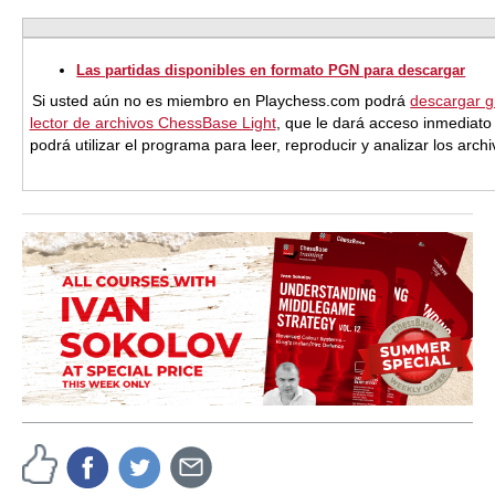
Las partidas disponibles en formato PGN para descargar
Si usted aún no es miembro en Playchess.com podrá
descargar g
lector de archivos ChessBase Light
, que le dará acceso inmediato
podrá utilizar el programa para leer, reproducir y analizar los arc