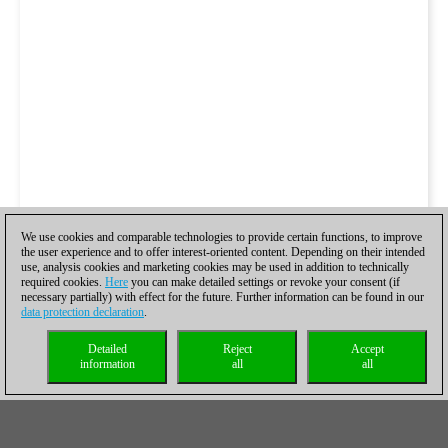
We use cookies and comparable technologies to provide certain functions, to improve
the user experience and to offer interest-oriented content. Depending on their intended
use, analysis cookies and marketing cookies may be used in addition to technically
required cookies.
Here
you can make detailed settings or revoke your consent (if
necessary partially) with effect for the future. Further information can be found in our
data protection declaration
.
Detailed
Reject
Accept
information
all
all