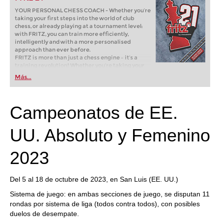
YOUR PERSONAL CHESS COACH - Whether you’re
taking your first steps into the world of club
chess, or already playing at a tournament level:
with FRITZ, you can train more efficiently,
intelligently and with a more personalised
approach than ever before.
FRITZ is more than just a chess engine – it’s a
training revolution! Whether you’re taking your
first steps into the world of club chess, or already
Más...
playing at a tournament level: with FRITZ, you can
train more efficiently, intelligently and with a
more personalised approach than ever before.
Campeonatos de EE.
UU. Absoluto y Femenino
2023
Del 5 al 18 de octubre de 2023, en San Luis (EE. UU.)
Sistema de juego: en ambas secciones de juego, se disputan 11
rondas por sistema de liga (todos contra todos), con posibles
duelos de desempate.