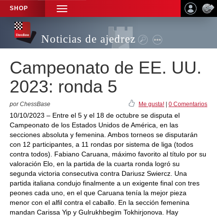
SHOP
TOGGLE
NAVIGATION
Noticias de ajedrez
Campeonato de EE. UU.
2023: ronda 5
por ChessBase
Me gusta!
|
0 Comentarios
10/10/2023 – Entre el 5 y el 18 de octubre se disputa el
Campeonato de los Estados Unidos de América, en las
secciones absoluta y femenina. Ambos torneos se disputarán
con 12 participantes, a 11 rondas por sistema de liga (todos
contra todos). Fabiano Caruana, máximo favorito al título por su
valoración Elo, en la partida de la cuarta ronda logró su
segunda victoria consecutiva contra Dariusz Swiercz. Una
partida italiana condujo finalmente a un exigente final con tres
peones cada uno, en el que Caruana tenía la mejor pieza
menor con el alfil contra el caballo. En la sección femenina
mandan Carissa Yip y Gulrukhbegim Tokhirjonova. Hay