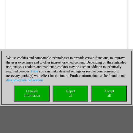
We use cookies and comparable technologies to provide certain functions, to improve
the user experience and to offer interest-oriented content. Depending on their intended
use, analysis cookies and marketing cookies may be used in addition to technically
required cookies.
Here
you can make detailed settings or revoke your consent (if
necessary partially) with effect for the future. Further information can be found in our
data protection declaration
.
Detailed
Reject
Accept
information
all
all