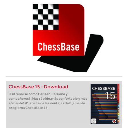
ChessBase 15 - Download
¡Entrenarse como Carlsen, Caruana y
compañeros! ¡Más rápido, más confortable y más
eficiente! ¡Disfrute de las ventajas del flamante
programa ChessBase 15!