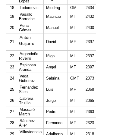
López
18
Todorcevic
Miodrag
GM
2434
Vasallo
19
Mauricio
MI
2432
Barroche
Pena
20
Manuel
MI
2430
Gómez
Antón
21
David
MF
2397
Guijarro
Argandoña
22
Iñigo
MI
2397
Riveiro
Espinosa
23
Angel
MF
2397
Aranda
Vega
24
Sabrina
GMF
2373
Gutierrez
Fernandez
25
Luis
MF
2368
Siles
Cabrera
26
Jorge
MI
2365
Trujillo
Mascaró
27
Pedro
MI
2363
March
Sánchez
28
Fernando
MF
2323
Aller
Villavicencio
29
Adalberto
MI
2318