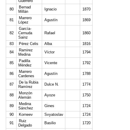
Guerrero
Bernad
80
Ignacio
1870
Millán
Marrero
81
Agustín
1869
López
García-
82
Cernuda
Rafael
1860
Sainz
83
Pérez Celis
Alba
1816
Ramirez
84
Víctor
1794
Medina
Padilla
85
Vicente
1792
Méndez
Marrero
86
Agustín
1788
Cardenes
De la Rubia
87
Dulce N.
1774
Ramírez
Monzón
88
Ayoze
1750
Alemán
Medina
89
Gines
1724
Sánchez
90
Korneev
Svyatoslav
1724
Ruiz
91
Basilio
1720
Delgado