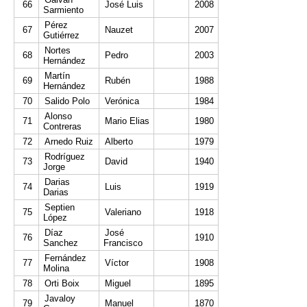
66
José Luis
2008
Sarmiento
Pérez
67
Nauzet
2007
Gutiérrez
Nortes
68
Pedro
2003
Hernández
Martín
69
Rubén
1988
Hernández
70
Salido Polo
Verónica
1984
Alonso
71
Mario Elias
1980
Contreras
72
Arnedo Ruiz
Alberto
1979
Rodríguez
73
David
1940
Jorge
Darias
74
Luis
1919
Darias
Septien
75
Valeriano
1918
López
Díaz
José
76
1910
Sanchez
Francisco
Fernández
77
Víctor
1908
Molina
78
Orti Boix
Miguel
1895
Javaloy
79
Manuel
1870