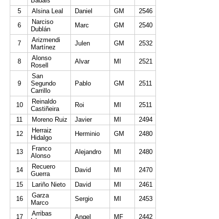
Badals
5
Alsina Leal
Daniel
GM
2546
Narciso
6
Marc
GM
2540
Dublán
Arizmendi
7
Julen
GM
2532
Martínez
Alonso
8
Alvar
MI
2521
Rosell
San
9
Segundo
Pablo
GM
2511
Carrillo
Reinaldo
10
Roi
MI
2511
Castiñeira
11
Moreno Ruiz
Javier
MI
2494
Herraiz
12
Herminio
GM
2480
Hidalgo
Franco
13
Alejandro
MI
2480
Alonso
Recuero
14
David
MI
2470
Guerra
15
Lariño Nieto
David
MI
2461
Garza
16
Sergio
MI
2453
Marco
Arribas
17
Angel
MF
2442