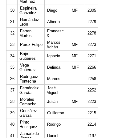
Martínez
Espiñeira
30
Diego
MF
2305
González
Hernández
31
Alberto
2279
León
Farran
Francesc
32
2278
Martos
X.
Marcos
33
Pérez Felipe
MF
2273
Adrián
Bajo
34
Ignacio
MF
2271
Gutiérrez
Vega
35
Belinda
MIF
2266
Gutierrez
Rodríguez
36
Marcos
2258
Fontecha
Fernández
José
37
2252
García
Miguel
Morales
38
Julián
MF
2223
Camacho
González
39
Guillermo
2215
García
Pinto
40
Rodrigo
2214
Henriquez
Zamarbide
41
Daniel
2197