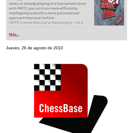
chess, or already playing at a tournament level:
with FRITZ, you can train more efficiently,
intelligently and with a more personalised
approach than ever before.
FRITZ is more than just a chess engine – it’s a
training revolution! Whether you’re taking your
first steps into the world of club chess, or already
Más...
playing at a tournament level: with FRITZ, you can
train more efficiently, intelligently and with a
more personalised approach than ever before.
Jueves, 26 de agosto de 2010