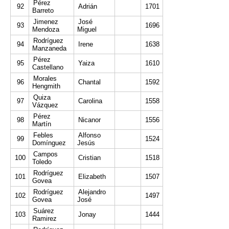
Pérez
92
Adrián
1701
Barreto
Jimenez
José
93
1696
Mendoza
Miguel
Rodríguez
94
Irene
1638
Manzaneda
Pérez
95
Yaiza
1610
Castellano
Morales
96
Chantal
1592
Hengmith
Quiza
97
Carolina
1558
Vázquez
Pérez
98
Nicanor
1556
Martín
Febles
Alfonso
99
1524
Domínguez
Jesús
Campos
100
Cristian
1518
Toledo
Rodríguez
101
Elizabeth
1507
Govea
Rodríguez
Alejandro
102
1497
Govea
José
Suárez
103
Jonay
1444
Ramirez