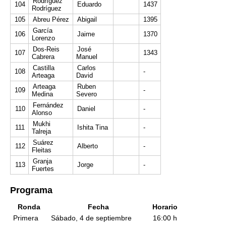
Rodríguez
104
Eduardo
1437
Rodríguez
105
Abreu Pérez
Abigail
1395
García
106
Jaime
1370
Lorenzo
Dos-Reis
José
107
1343
Cabrera
Manuel
Castilla
Carlos
108
-
Arteaga
David
Arteaga
Ruben
109
-
Medina
Severo
Fernández
110
Daniel
-
Alonso
Mukhi
111
Ishita Tina
-
Talreja
Suárez
112
Alberto
-
Fleitas
Granja
113
Jorge
-
Fuertes
Programa
Ronda
Fecha
Horario
Primera
Sábado, 4 de septiembre
16:00 h