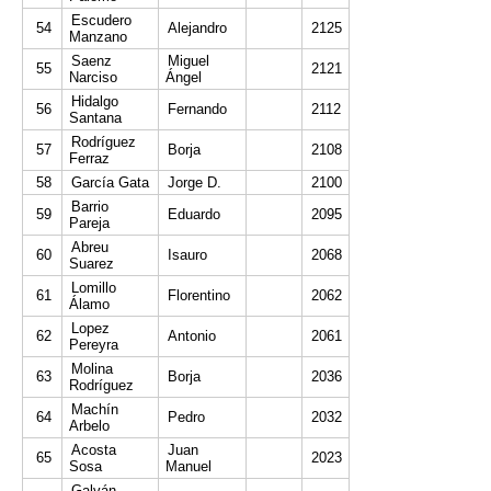
Escudero
54
Alejandro
2125
Manzano
Saenz
Miguel
55
2121
Narciso
Ángel
Hidalgo
56
Fernando
2112
Santana
Rodríguez
57
Borja
2108
Ferraz
58
García Gata
Jorge D.
2100
Barrio
59
Eduardo
2095
Pareja
Abreu
60
Isauro
2068
Suarez
Lomillo
61
Florentino
2062
Álamo
Lopez
62
Antonio
2061
Pereyra
Molina
63
Borja
2036
Rodríguez
Machín
64
Pedro
2032
Arbelo
Acosta
Juan
65
2023
Sosa
Manuel
Galván