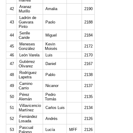
Iñarrea
Aranaz
42
Amalia
2190
Murillo
Ladrón de
43
Guevara
Paolo
2188
Pinto
Senlle
44
Miguel
2184
Caride
Meneses
Kevin
45
2172
González
Moisés
46
León Varela
Luis
2170
Gutiérrez
47
Daniel
2167
Olivarez
Rodríguez
48
Pablo
2138
Lapetra
Camino
49
Nicanor
2137
Carrio
Pérez
Pedro
50
2135
Alemán
Tomás
Villavicencio
51
Carlos Luis
2134
Martínez
Fernández
52
Andrés
2126
Losada
Pascual
53
Lucía
MFF
2126
Palomo