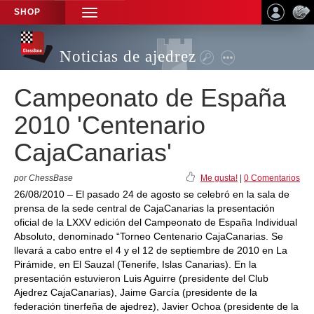
SHOP
TOGGLE
NAVIGATION
Noticias de ajedrez
Campeonato de España
2010 'Centenario
CajaCanarias'
por ChessBase
Me gusta!
|
0 Comentarios
26/08/2010 – El pasado 24 de agosto se celebró en la sala de
prensa de la sede central de CajaCanarias la presentación
oficial de la LXXV edición del Campeonato de España Individual
Absoluto, denominado “Torneo Centenario CajaCanarias. Se
llevará a cabo entre el 4 y el 12 de septiembre de 2010 en La
Pirámide, en El Sauzal (Tenerife, Islas Canarias). En la
presentación estuvieron Luis Aguirre (presidente del Club
Ajedrez CajaCanarias), Jaime García (presidente de la
federación tinerfeña de ajedrez), Javier Ochoa (presidente de la