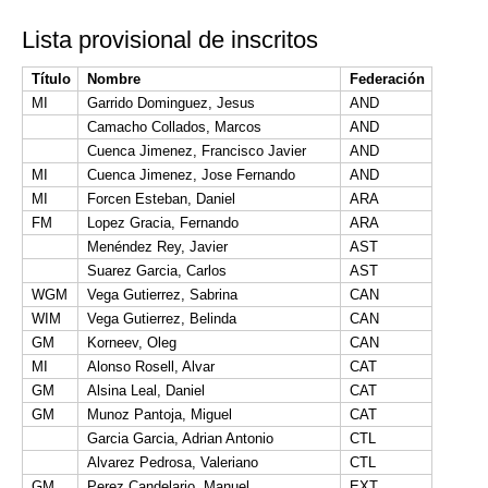
Lista provisional de inscritos
Título
Nombre
Federación
MI
Garrido Dominguez, Jesus
AND
Camacho Collados, Marcos
AND
Cuenca Jimenez, Francisco Javier
AND
MI
Cuenca Jimenez, Jose Fernando
AND
MI
Forcen Esteban, Daniel
ARA
FM
Lopez Gracia, Fernando
ARA
Menéndez Rey, Javier
AST
Suarez Garcia, Carlos
AST
WGM
Vega Gutierrez, Sabrina
CAN
WIM
Vega Gutierrez, Belinda
CAN
GM
Korneev, Oleg
CAN
MI
Alonso Rosell, Alvar
CAT
GM
Alsina Leal, Daniel
CAT
GM
Munoz Pantoja, Miguel
CAT
Garcia Garcia, Adrian Antonio
CTL
Alvarez Pedrosa, Valeriano
CTL
GM
Perez Candelario, Manuel
EXT