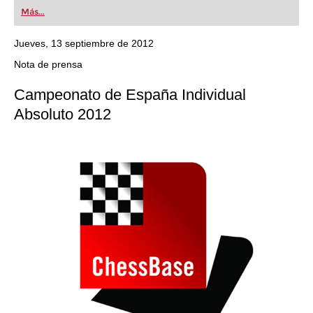
first steps into the world of club chess, or already
Más...
playing at a tournament level: with FRITZ, you can
train more efficiently, intelligently and with a
more personalised approach than ever before.
Jueves, 13 septiembre de 2012
Nota de prensa
Campeonato de España Individual
Absoluto 2012