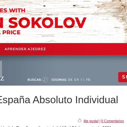
APRENDER AJEDREZ
ez
S
BUSCAR:
IDIOMAS:
DE
EN
ES
FR
paña Absoluto Individual
Me gusta!
|
0 Comentarios