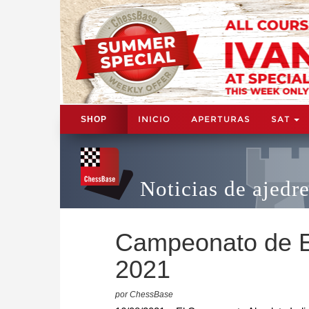
INICIO
APERTURAS
SAT
SHOP
Noticias de ajedr
Campeonato de Es
2021
por ChessBase