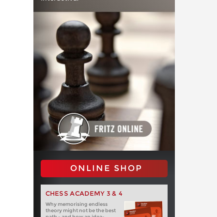
ONLINE SHOP
CHESS ACADEMY 3 & 4
Why memorising endless
theory might not be the best
path - and how an idea-