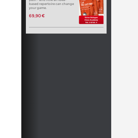
based repertoire can change
your game.
69,90 €