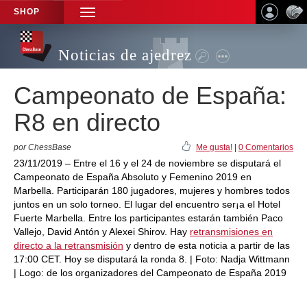
SHOP
TOGGLE
NAVIGATION
Noticias de ajedrez
Campeonato de España:
R8 en directo
por ChessBase
Me gusta!
|
0 Comentarios
23/11/2019 – Entre el 16 y el 24 de noviembre se disputará el
Campeonato de España Absoluto y Femenino 2019 en
Marbella. Participarán 180 jugadores, mujeres y hombres todos
juntos en un solo torneo. El lugar del encuentro ser¡a el Hotel
Fuerte Marbella. Entre los participantes estarán también Paco
Vallejo, David Antón y Alexei Shirov. Hay
retransmisiones en
directo a la retransmisión
y dentro de esta noticia a partir de las
17:00 CET. Hoy se disputará la ronda 8. | Foto: Nadja Wittmann
| Logo: de los organizadores del Campeonato de España 2019