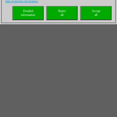
data protection declaration
.
Detailed
Reject
Accept
information
all
all