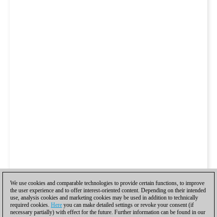
We use cookies and comparable technologies to provide certain functions, to improve
the user experience and to offer interest-oriented content. Depending on their intended
use, analysis cookies and marketing cookies may be used in addition to technically
required cookies.
Here
you can make detailed settings or revoke your consent (if
necessary partially) with effect for the future. Further information can be found in our