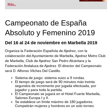
popular de Alemania” (Der Spiegel) y ofrece todo
Más...
lo que necesita el ajedrecista. La novedad más
espectacular: Fritz 17 incluye el módulo basado
en una red neuronal de inteligencia artificial, "Fat
Fritz".
Campeonato de España
Absoluto y Femenino 2019
Del 16 al 24 de noviembre en Marbella 2019
Organiza la Federación Española de Ajedrez, con la
colaboración del Ayuntamiento de Marbella, Ajedrez Metro Club
de Marbella, Club de Ajedrez San Pedro Alcántara y la
Federación Andaluza de Ajedrez. El director del Campeonato
será D. Alfonso Vilches Del Castillo.
Sistema de juego: sistema suizo a 9 rondas.
El tiempo de juego será de 90 minutos más treinta
segundos de incremento por jugada efectuada, por
jugador y para toda la partida.
El Campeonato se jugará en el Hotel Fuerte Marbella,
Salones Europa I y II.
Se establece un límite máximo de 180 jugadores.
Competirán mujeres y hombres en un solo torneo.