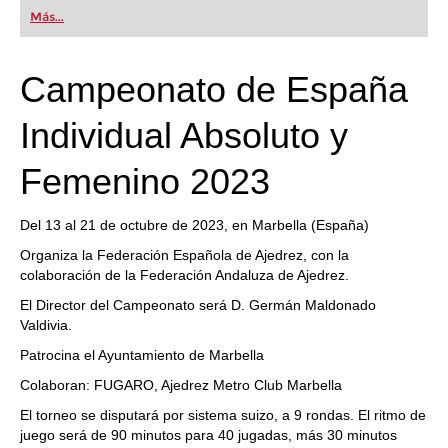
first steps into the world of club chess, or already
Más...
playing at a tournament level: with FRITZ, you can
train more efficiently, intelligently and with a
more personalised approach than ever before.
Campeonato de España
Individual Absoluto y
Femenino 2023
Del 13 al 21 de octubre de 2023, en Marbella (España)
Organiza la Federación Española de Ajedrez, con la
colaboración de la Federación Andaluza de Ajedrez.
El Director del Campeonato será D. Germán Maldonado
Valdivia.
Patrocina el Ayuntamiento de Marbella
Colaboran: FUGARO, Ajedrez Metro Club Marbella
El torneo se disputará por sistema suizo, a 9 rondas. El ritmo de
juego será de 90 minutos para 40 jugadas, más 30 minutos