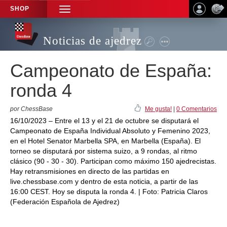
SHOP
TOGGLE
NAVIGATION
Noticias de ajedrez
Campeonato de España:
ronda 4
por ChessBase
Me gusta!
|
0 Comentarios
16/10/2023 – Entre el 13 y el 21 de octubre se disputará el
Campeonato de España Individual Absoluto y Femenino 2023,
en el Hotel Senator Marbella SPA, en Marbella (España). El
torneo se disputará por sistema suizo, a 9 rondas, al ritmo
clásico (90 - 30 - 30). Participan como máximo 150 ajedrecistas.
Hay retransmisiones en directo de las partidas en
live.chessbase.com y dentro de esta noticia, a partir de las
16:00 CEST. Hoy se disputa la ronda 4. | Foto: Patricia Claros
(Federación Española de Ajedrez)