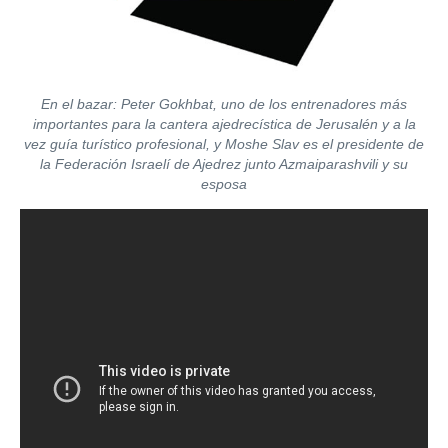
En el bazar: Peter Gokhbat, uno de los entrenadores más
importantes para la cantera ajedrecística de Jerusalén y a la
vez guía turístico profesional, y Moshe Slav es el presidente de
la Federación Israelí de Ajedrez junto Azmaiparashvili y su
esposa