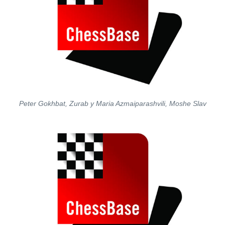
Peter Gokhbat, Zurab y Maria Azmaiparashvili, Moshe Slav