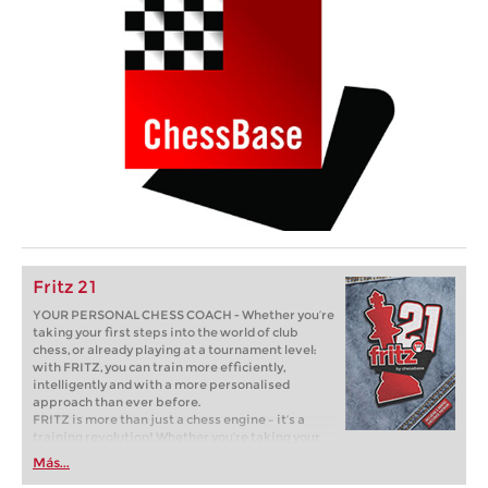
Fritz 21
YOUR PERSONAL CHESS COACH - Whether you’re
taking your first steps into the world of club
chess, or already playing at a tournament level:
with FRITZ, you can train more efficiently,
intelligently and with a more personalised
approach than ever before.
FRITZ is more than just a chess engine – it’s a
training revolution! Whether you’re taking your
first steps into the world of club chess, or already
Más...
playing at a tournament level: with FRITZ, you can