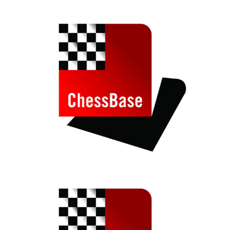
train more efficiently, intelligently and with a
more personalised approach than ever before.