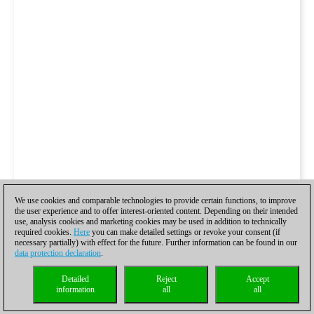
We use cookies and comparable technologies to provide certain functions, to improve
the user experience and to offer interest-oriented content. Depending on their intended
use, analysis cookies and marketing cookies may be used in addition to technically
required cookies.
Here
you can make detailed settings or revoke your consent (if
necessary partially) with effect for the future. Further information can be found in our
data protection declaration
.
Detailed
Reject
Accept
information
all
all