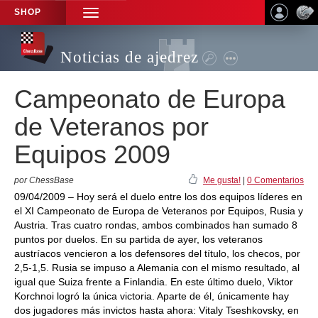
SHOP
TOGGLE
NAVIGATION
Noticias de ajedrez
Campeonato de Europa
de Veteranos por
Equipos 2009
por ChessBase
Me gusta!
|
0 Comentarios
09/04/2009 – Hoy será el duelo entre los dos equipos líderes en
el XI Campeonato de Europa de Veteranos por Equipos, Rusia y
Austria. Tras cuatro rondas, ambos combinados han sumado 8
puntos por duelos. En su partida de ayer, los veteranos
austríacos vencieron a los defensores del título, los checos, por
2,5-1,5. Rusia se impuso a Alemania con el mismo resultado, al
igual que Suiza frente a Finlandia. En este último duelo, Viktor
Korchnoi logró la única victoria. Aparte de él, únicamente hay
dos jugadores más invictos hasta ahora: Vitaly Tseshkovsky, en