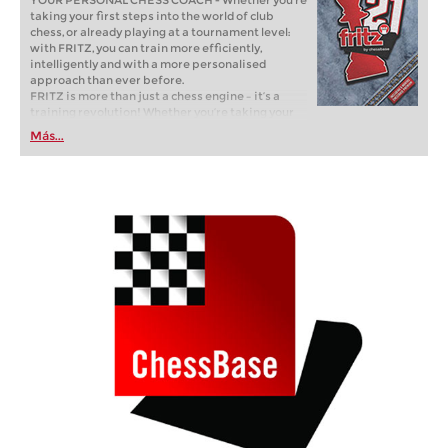
YOUR PERSONAL CHESS COACH - Whether you’re
taking your first steps into the world of club
chess, or already playing at a tournament level:
with FRITZ, you can train more efficiently,
intelligently and with a more personalised
approach than ever before.
FRITZ is more than just a chess engine – it’s a
training revolution! Whether you’re taking your
first steps into the world of club chess, or already
Más...
playing at a tournament level: with FRITZ, you can
train more efficiently, intelligently and with a
more personalised approach than ever before.