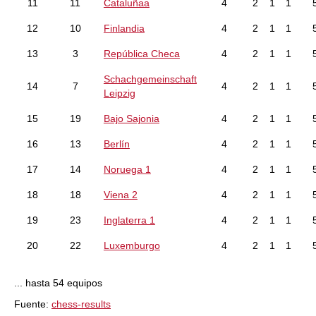
11
11
Cataluñaa
4
2
1
1
12
10
Finlandia
4
2
1
1
13
3
República Checa
4
2
1
1
Schachgemeinschaft
14
7
4
2
1
1
Leipzig
15
19
Bajo Sajonia
4
2
1
1
16
13
Berlín
4
2
1
1
17
14
Noruega 1
4
2
1
1
18
18
Viena 2
4
2
1
1
19
23
Inglaterra 1
4
2
1
1
20
22
Luxemburgo
4
2
1
1
... hasta 54 equipos
Fuente:
chess-results