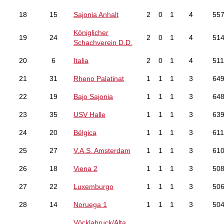
18
15
Sajonia Anhalt
2
0
1
4
55
Königlicher
19
24
2
0
1
4
51
Schachverein D.D.
20
6
Italia
2
0
1
4
511
21
31
Rheno Palatinat
1
1
1
3
64
22
19
Bajo Sajonia
1
1
1
3
64
23
35
USV Halle
1
1
1
3
63
24
20
Bélgica
1
1
1
3
611
25
27
V.A.S. Amsterdam
1
1
1
3
61
26
18
Viena 2
1
1
1
3
50
27
22
Luxemburgo
1
1
1
3
50
28
14
Noruega 1
1
1
1
3
50
Vöcklabruck/Alta