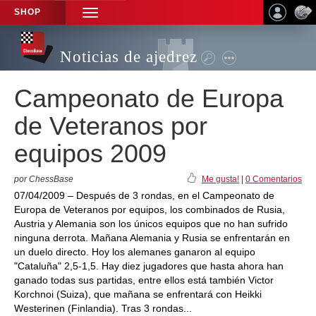
SHOP
TOGGLE
NAVIGATION
Noticias de ajedrez
Campeonato de Europa
de Veteranos por
equipos 2009
por ChessBase
Me gusta!
|
0 Comentarios
07/04/2009 – Después de 3 rondas, en el Campeonato de
Europa de Veteranos por equipos, los combinados de Rusia,
Austria y Alemania son los únicos equipos que no han sufrido
ninguna derrota. Mañana Alemania y Rusia se enfrentarán en
un duelo directo. Hoy los alemanes ganaron al equipo
"Cataluña" 2,5-1,5. Hay diez jugadores que hasta ahora han
ganado todas sus partidas, entre ellos está también Victor
Korchnoi (Suiza), que mañana se enfrentará con Heikki
Westerinen (Finlandia). Tras 3 rondas...