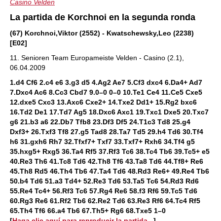
Casino Velden
La partida de Korchnoi en la segunda ronda
(67) Korchnoi,Viktor (2552) - Kwatschewsky,Leo (2238)
[E02]
11. Senioren Team Europameiste Velden - Casino (2.1),
06.04.2009
1.d4 Cf6 2.c4 e6 3.g3 d5 4.Ag2 Ae7 5.Cf3 dxc4 6.Da4+ Ad7
7.Dxc4 Ac6 8.Cc3 Cbd7 9.0–0 0–0 10.Te1 Ce4 11.Ce5 Cxe5
12.dxe5 Cxc3 13.Axc6 Cxe2+ 14.Txe2 Dd1+ 15.Rg2 bxc6
16.Td2 De1 17.Td7 Ag5 18.Dxc6 Axc1 19.Txc1 Dxe5 20.Txc7
g6 21.b3 a6 22.Db7 Tfb8 23.Df3 Df5 24.T1c3 Td8 25.g4
Dxf3+ 26.Txf3 Tf8 27.g5 Tad8 28.Ta7 Td5 29.h4 Td6 30.Tf4
h6 31.gxh6 Rh7 32.Tfxf7+ Txf7 33.Txf7+ Rxh6 34.Tf4 g5
35.hxg5+ Rxg5 36.Ta4 Rf5 37.Rf3 Tc6 38.Tc4 Tb6 39.Tc5+ e5
40.Re3 Th6 41.Tc8 Td6 42.Th8 Tf6 43.Ta8 Td6 44.Tf8+ Re6
45.Th8 Rd5 46.Th4 Tb6 47.Ta4 Td6 48.Rd3 Re6+ 49.Re4 Tb6
50.b4 Td6 51.a3 Td4+ 52.Re3 Td6 53.Ta5 Tc6 54.Rd3 Rd6
55.Re4 Tc4+ 56.Rf3 Tc6 57.Rg4 Re6 58.f3 Rf6 59.Tc5 Td6
60.Rg3 Re6 61.Rf2 Tb6 62.Re2 Td6 63.Re3 Rf6 64.Tc4 Rf5
65.Th4 Tf6 66.a4 Tb6 67.Th5+ Rg6 68.Txe5 1–0
[
Haga clic aquí para reproducir la partida...
]