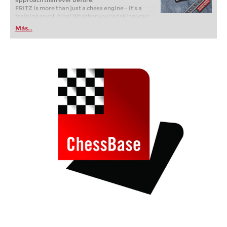
approach than ever before.
FRITZ is more than just a chess engine – it’s a
training revolution! Whether you’re taking your
first steps into the world of club chess, or already
Más...
playing at a tournament level: with FRITZ, you can
train more efficiently, intelligently and with a
more personalised approach than ever before.