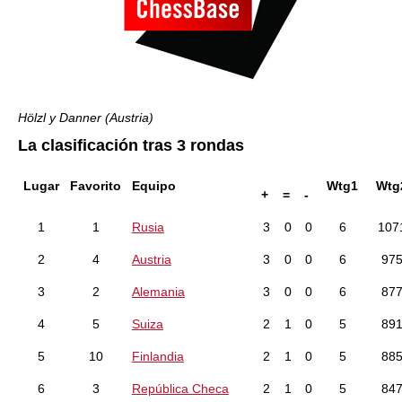
Hölzl y Danner (Austria)
La clasificación tras 3 rondas
Lugar
Favorito
Equipo
Wtg1
Wtg
+
=
-
1
1
Rusia
3
0
0
6
107
2
4
Austria
3
0
0
6
97
3
2
Alemania
3
0
0
6
87
4
5
Suiza
2
1
0
5
89
5
10
Finlandia
2
1
0
5
88
6
3
República Checa
2
1
0
5
84