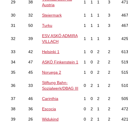
29
38
1
1
1
3
47
Austria
30
32
Steiermark
1
1
1
3
46
31
50
Turku
1
1
1
3
46
ESV ASKÖ ADMIRA
32
39
1
1
1
3
42
VILLACH
33
42
Helsinki 1
1
0
2
2
61
34
47
ASKÖ Finkenstein 1
1
0
2
2
51
35
45
Noruega 2
1
0
2
2
51
Stiftung Bahn-
36
33
0
2
1
2
51
Sozialwerk/DBAG III
37
46
Carinthia
1
0
2
2
50
38
36
Escocia
0
2
1
2
47
39
26
Widukind
0
2
1
2
42