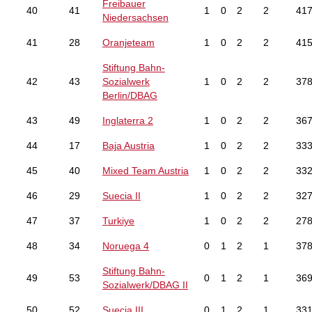
Freibauer
40
41
1
0
2
2
41
Niedersachsen
41
28
Oranjeteam
1
0
2
2
41
Stiftung Bahn-
42
43
Sozialwerk
1
0
2
2
37
Berlin/DBAG
43
49
Inglaterra 2
1
0
2
2
36
44
17
Baja Austria
1
0
2
2
33
45
40
Mixed Team Austria
1
0
2
2
33
46
29
Suecia II
1
0
2
2
32
47
37
Turkiye
1
0
2
2
27
48
34
Noruega 4
0
1
2
1
37
Stiftung Bahn-
49
53
0
1
2
1
36
Sozialwerk/DBAG II
50
52
Suecia III
0
1
2
1
33