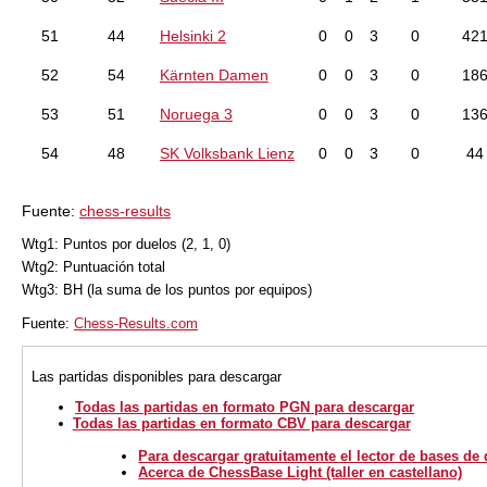
51
44
Helsinki 2
0
0
3
0
42
52
54
Kärnten Damen
0
0
3
0
18
53
51
Noruega 3
0
0
3
0
13
54
48
SK Volksbank Lienz
0
0
3
0
44
Fuente:
chess-results
Wtg1: Puntos por duelos (2, 1, 0)
Wtg2: Puntuación total
Wtg3: BH (la suma de los puntos por equipos)
Fuente:
Chess-Results.com
Las partidas disponibles para descargar
Todas las partidas en formato PGN para descargar
Todas las partidas en formato CBV para descargar
Para descargar gratuitamente el lector de bases de
Acerca de ChessBase Light (taller en castellano)