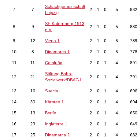
Schachgemeinschaft
7
7
2
1
0
5
83
Leipzig
SF Katernberg 1913
8
9
2
1
0
5
83
e.V.
9
12
Viena 1
2
1
0
5
78
10
8
Dinamarca 1
2
1
0
5
77
11
11
Cataluña
2
0
1
4
89
Stiftung Bahn-
12
21
2
0
1
4
79
Sozialwerk/DBAG I
13
16
Suecia I
2
0
1
4
69
14
30
Kärnten 1
2
0
1
4
69
15
13
Berlín
2
0
1
4
65
16
23
Inglaterra 1
2
0
1
4
64
17
25
Dinamarca 2
2
0
1
4
63