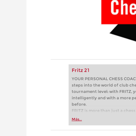
Fritz 21
YOUR PERSONAL CHESS COACH - 
steps into the world of club che
tournament level: with FRITZ, y
intelligently and with a more 
before.
FRITZ is more than just a chess 
Whether you’re taking your firs
Más...
or already playing at a tournam
more efficiently, intelligently