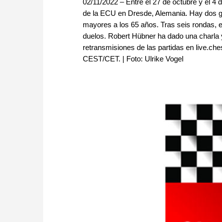
02/11/2022 – Entre el 27 de octubre y el 
de la ECU en Dresde, Alemania. Hay dos gr
mayores a los 65 años. Tras seis rondas, e
duelos. Robert Hübner ha dado una charla 
retransmisiones de las partidas en live.che
CEST/CET. | Foto: Ulrike Vogel