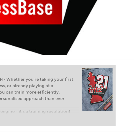
Whether you’re taking your first
ss, or already playing at a
ou can train more efficiently,
personalised approach than ever
engine – it’s a training revolution!
t steps into the world of club chess,
ent level: with FRITZ, you can train
 and with a more personalised