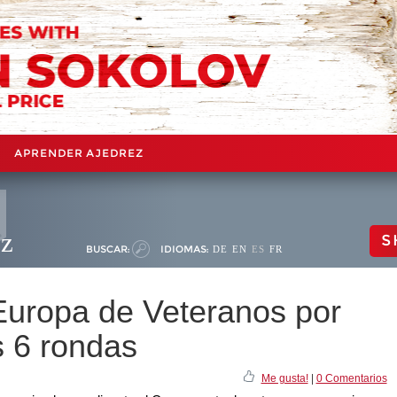
APRENDER AJEDREZ
ez
S
BUSCAR:
IDIOMAS:
DE
EN
ES
FR
uropa de Veteranos por
s 6 rondas
Me gusta!
|
0 Comentarios