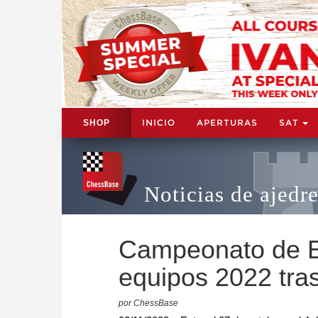
INICIO
APERTURAS
SAT
SHOP
Noticias de ajedr
Campeonato de E
equipos 2022 tra
por ChessBase