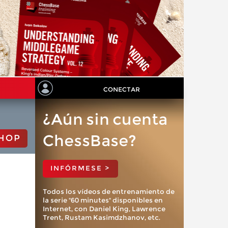
CONECTAR
¿Aún sin cuenta
ChessBase?
HOP
INFÓRMESE >
Todos los vídeos de entrenamiento de
la serie "60 minutes" disponibles en
Internet, con Daniel King, Lawrence
Trent, Rustam Kasimdzhanov, etc.