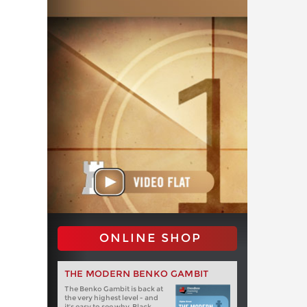
ONLINE SHOP
THE MODERN BENKO GAMBIT
The Benko Gambit is back at
the very highest level - and
it's easy to see why. Black