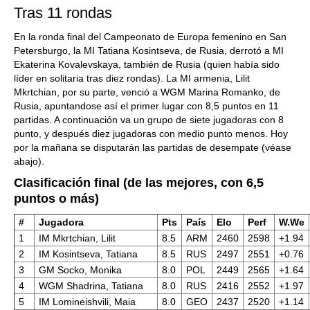
Tras 11 rondas
En la ronda final del Campeonato de Europa femenino en San
Petersburgo, la MI Tatiana Kosintseva, de Rusia, derrotó a MI
Ekaterina Kovalevskaya, también de Rusia (quien había sido
líder en solitaria tras diez rondas). La MI armenia, Lilit
Mkrtchian, por su parte, venció a WGM Marina Romanko, de
Rusia, apuntandose así el primer lugar con 8,5 puntos en 11
partidas. A continuación va un grupo de siete jugadoras con 8
punto, y después diez jugadoras con medio punto menos. Hoy
por la mañana se disputarán las partidas de desempate (véase
abajo).
Clasificación final (de las mejores, con 6,5
puntos o más)
#
Jugadora
Pts
País
Elo
Perf
W.We
1
IM Mkrtchian, Lilit
8.5
ARM
2460
2598
+1.94
2
IM Kosintseva, Tatiana
8.5
RUS
2497
2551
+0.76
3
GM Socko, Monika
8.0
POL
2449
2565
+1.64
4
WGM Shadrina, Tatiana
8.0
RUS
2416
2552
+1.97
5
IM Lomineishvili, Maia
8.0
GEO
2437
2520
+1.14