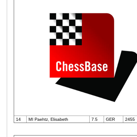
14
MI Paehtz, Elisabeth
7.5
GER
2455