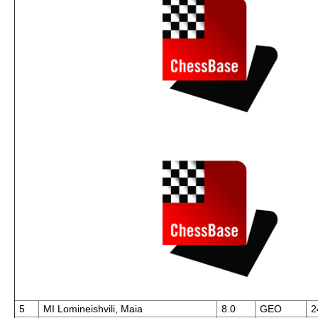
5
MI Lomineishvili, Maia
8.0
GEO
2