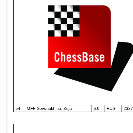
54
MFF Severiukhina, Zoja
6.0
RUS
2327