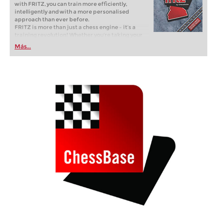
with FRITZ, you can train more efficiently,
intelligently and with a more personalised
approach than ever before.
FRITZ is more than just a chess engine – it’s a
training revolution! Whether you’re taking your
first steps into the world of club chess, or already
Más...
playing at a tournament level: with FRITZ, you can
train more efficiently, intelligently and with a
more personalised approach than ever before.