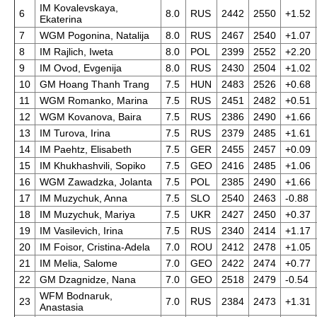
IM Kovalevskaya,
6
8.0
RUS
2442
2550
+1.52
Ekaterina
7
WGM Pogonina, Natalija
8.0
RUS
2467
2540
+1.07
8
IM Rajlich, Iweta
8.0
POL
2399
2552
+2.20
9
IM Ovod, Evgenija
8.0
RUS
2430
2504
+1.02
10
GM Hoang Thanh Trang
7.5
HUN
2483
2526
+0.68
11
WGM Romanko, Marina
7.5
RUS
2451
2482
+0.51
12
WGM Kovanova, Baira
7.5
RUS
2386
2490
+1.66
13
IM Turova, Irina
7.5
RUS
2379
2485
+1.61
14
IM Paehtz, Elisabeth
7.5
GER
2455
2457
+0.09
15
IM Khukhashvili, Sopiko
7.5
GEO
2416
2485
+1.06
16
WGM Zawadzka, Jolanta
7.5
POL
2385
2490
+1.66
17
IM Muzychuk, Anna
7.5
SLO
2540
2463
-0.88
18
IM Muzychuk, Mariya
7.5
UKR
2427
2450
+0.37
19
IM Vasilevich, Irina
7.5
RUS
2340
2414
+1.17
20
IM Foisor, Cristina-Adela
7.0
ROU
2412
2478
+1.05
21
IM Melia, Salome
7.0
GEO
2422
2474
+0.77
22
GM Dzagnidze, Nana
7.0
GEO
2518
2479
-0.54
WFM Bodnaruk,
23
7.0
RUS
2384
2473
+1.31
Anastasia