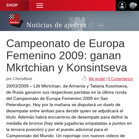
SHOP
TOGGLE
NAVIGATION
Noticias de ajedrez
Campeonato de Europa
Femenino 2009: ganan
Mkrtchian y Konsintseva
por ChessBase
Me gusta!
|
0 Comentarios
20/03/2009 – Lilit Mkrtchian, de Armenia y Tatiana Kosintseva,
de Rusia ganaron sus respectivas partidas en la última ronda
del Campeonato de Europa Femenino 2009 en San
Petersburgo. Hoy por la mañana se disputará un duelo de
desempate entre ambas para decidir quien se adjudicará el
título. Además habrá encuentros de desempate para definir la
medalla de bronce (hay siete jugadoras empatadas a puntos en
la tercera posición) y por el puesto adicional para el
Campeonato del Mundo. Un reportaje con nuevos vídeos de