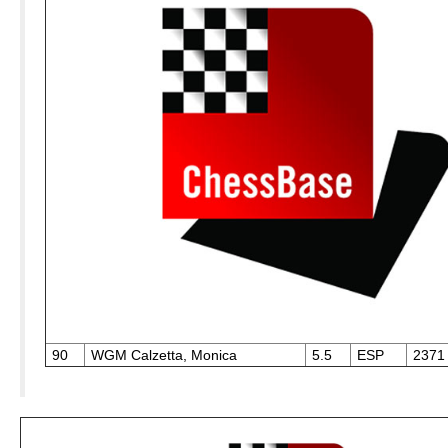
90
WGM Calzetta, Monica
5.5
ESP
2371