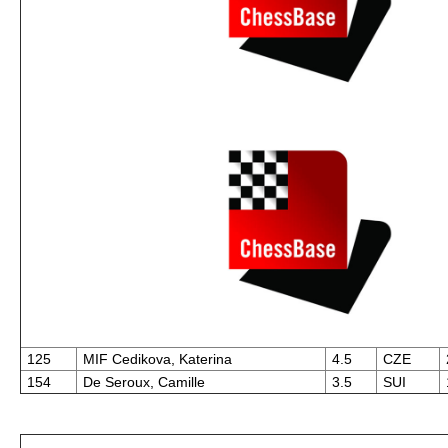
125
MIF Cedikova, Katerina
4.5
CZE
154
De Seroux, Camille
3.5
SUI