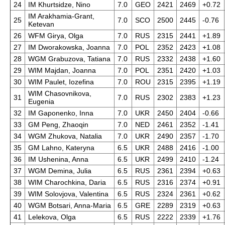
24
IM Khurtsidze, Nino
7.0
GEO
2421
2469
+0.72
IM Arakhamia-Grant,
25
7.0
SCO
2500
2445
-0.76
Ketevan
26
WFM Girya, Olga
7.0
RUS
2315
2441
+1.89
27
IM Dworakowska, Joanna
7.0
POL
2352
2423
+1.08
28
WGM Grabuzova, Tatiana
7.0
RUS
2332
2438
+1.60
29
WIM Majdan, Joanna
7.0
POL
2351
2420
+1.03
30
WIM Paulet, Iozefina
7.0
ROU
2315
2395
+1.19
WIM Chasovnikova,
31
7.0
RUS
2302
2383
+1.23
Eugenia
32
IM Gaponenko, Inna
7.0
UKR
2450
2404
-0.66
33
GM Peng, Zhaoqin
7.0
NED
2461
2352
-1.41
34
WGM Zhukova, Natalia
7.0
UKR
2490
2357
-1.70
35
GM Lahno, Kateryna
6.5
UKR
2488
2416
-1.00
36
IM Ushenina, Anna
6.5
UKR
2499
2410
-1.24
37
WGM Demina, Julia
6.5
RUS
2361
2394
+0.63
38
WIM Charochkina, Daria
6.5
RUS
2316
2374
+0.91
39
WIM Solovjova, Valentina
6.5
RUS
2324
2361
+0.62
40
WGM Botsari, Anna-Maria
6.5
GRE
2289
2319
+0.63
41
Lelekova, Olga
6.5
RUS
2222
2339
+1.76