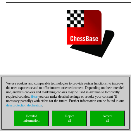
We use cookies and comparable technologies to provide certain functions, to improve
the user experience and to offer interest-oriented content. Depending on their intended
use, analysis cookies and marketing cookies may be used in addition to technically
required cookies.
Here
you can make detailed settings or revoke your consent (if
necessary partially) with effect for the future. Further information can be found in our
data protection declaration
.
Detailed
Reject
Accept
information
all
all