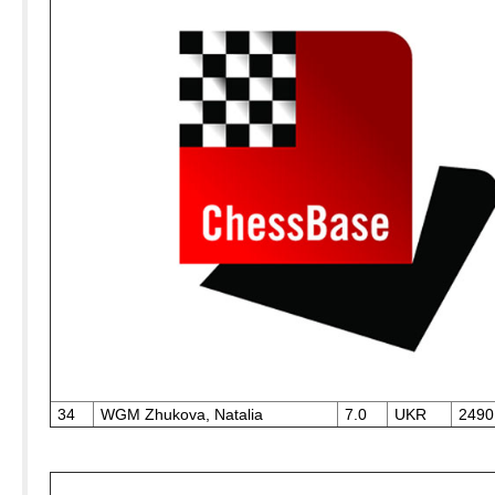
34
WGM Zhukova, Natalia
7.0
UKR
2490