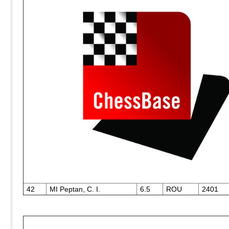
42
MI Peptan, C. I.
6.5
ROU
2401