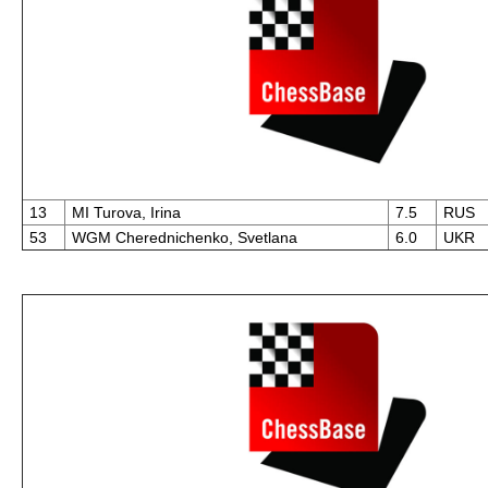
13
MI Turova, Irina
7.5
RUS
53
WGM Cherednichenko, Svetlana
6.0
UKR