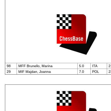
98
MFF Brunello, Marina
5.0
ITA
2
29
MIF Majdan, Joanna
7.0
POL
2