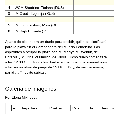
4
WGM Shadrina, Tatiana (RUS)
9
IM Ovod, Evgenija (RUS)
5
IM Lomineishvili, Maia (GEO)
8
IM Rajlich, Iweta (POL)
Aparte de ello, habrá un duelo para decidir, quién se clasificará
para la plaza en el Campeonato del Mundo Femenino. Las
aspirantes a ocupar la plaza son MI Mariya Muzychuk, de
Ucrania y MI Irina Vasilevich, de Rusia. Dicho duelo comenzará
a las 12:00 CET. Todos los duelos son encuentros eliminatorios
y tienen un ritmo de juego de 15+10, 5+2 y, de ser necesaria,
partida a "muerte súbita".
Galería de imágenes
Por Elena Mikheeva
#
Jugadora
Puntos
País
Elo
Rendim