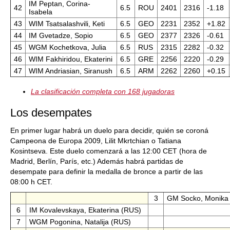
IM Peptan, Corina-
42
6.5
ROU
2401
2316
-1.18
Isabela
43
WIM Tsatsalashvili, Keti
6.5
GEO
2231
2352
+1.82
44
IM Gvetadze, Sopio
6.5
GEO
2377
2326
-0.61
45
WGM Kochetkova, Julia
6.5
RUS
2315
2282
-0.32
46
WIM Fakhiridou, Ekaterini
6.5
GRE
2256
2220
-0.29
47
WIM Andriasian, Siranush
6.5
ARM
2262
2260
+0.15
La clasificación completa con 168 jugadoras
Los desempates
En primer lugar habrá un duelo para decidir, quién se coroná
Campeona de Europa 2009, Lilit Mkrtchian o Tatiana
Kosintseva. Este duelo comenzará a las 12:00 CET (hora de
Madrid, Berlín, París, etc.) Además habrá partidas de
desempate para definir la medalla de bronce a partir de las
08:00 h CET.
3
GM Socko, Monika
6
IM Kovalevskaya, Ekaterina (RUS)
7
WGM Pogonina, Natalija (RUS)