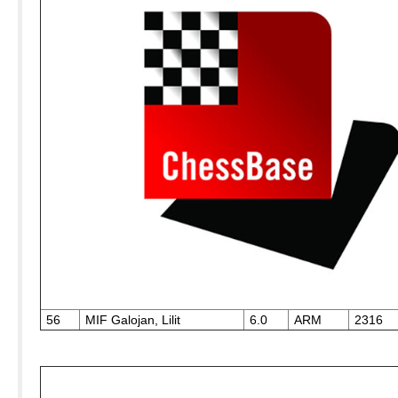
56
MIF Galojan, Lilit
6.0
ARM
2316