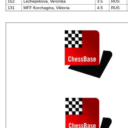
152
Lezhepekova, Veronika
3.5
RUS
131
MFF Korchagina, Viktoria
4.5
RUS