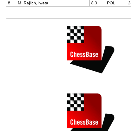
8
MI Rajlich, Iweta
8.0
POL
2