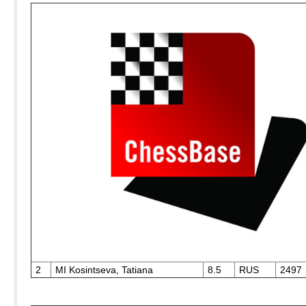
2
MI Kosintseva, Tatiana
8.5
RUS
2497