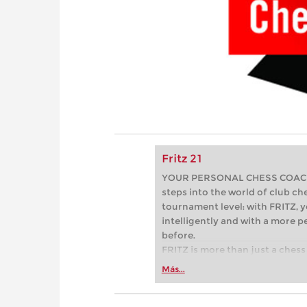
Fritz 21
YOUR PERSONAL CHESS COACH - 
steps into the world of club che
tournament level: with FRITZ, y
intelligently and with a more 
before.
FRITZ is more than just a chess 
Whether you’re taking your firs
Más...
or already playing at a tournam
more efficiently, intelligently