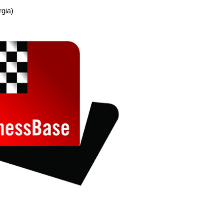
rgia)