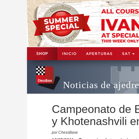
INICIO
APERTURAS
SAT
SHOP
Noticias de ajedr
Campeonato de E
y Khotenashvili 
por ChessBase