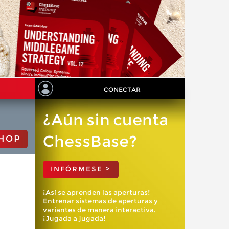
CONECTAR
¿Aún sin cuenta
ChessBase?
HOP
INFÓRMESE >
¡Así se aprenden las aperturas!
Entrenar sistemas de aperturas y
variantes de manera interactiva.
¡Jugada a jugada!