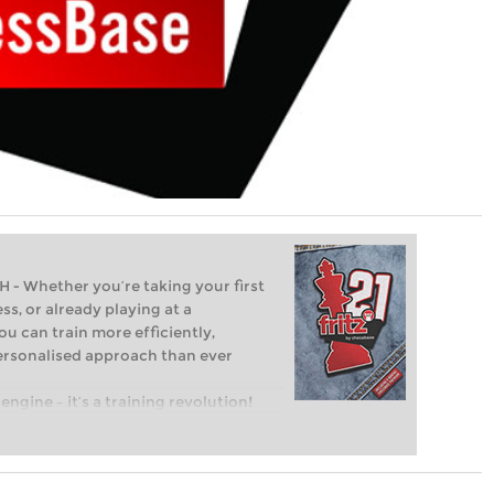
Whether you’re taking your first
ss, or already playing at a
ou can train more efficiently,
personalised approach than ever
engine – it’s a training revolution!
t steps into the world of club chess,
ent level: with FRITZ, you can train
 and with a more personalised