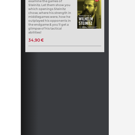
examine the games of
Steinitz. Let them show you
which openings Steinitz
chose, where his strength in
middlegames were, how he
outplayed his opponents in
the endgame & you’ll get a
glimpse of his tactical
abilities!
34,90 €