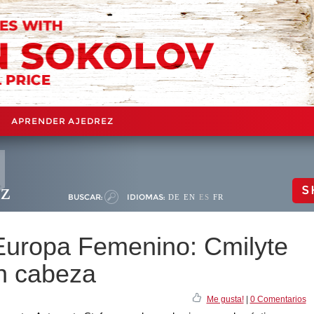
APRENDER AJEDREZ
ez
S
BUSCAR:
IDIOMAS:
DE
EN
ES
FR
uropa Femenino: Cmilyte
en cabeza
Me gusta!
|
0 Comentarios