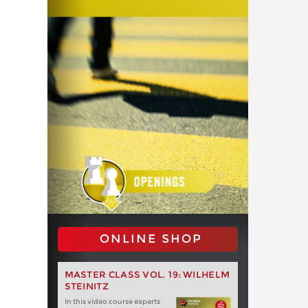
ONLINE SHOP
MASTER CLASS VOL. 19: WILHELM
STEINITZ
In this video course experts