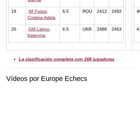
19
IM Foisor,
6.5
ROU
2412
2492
4
Cristina-Adela
20
GM Lahno,
6.5
UKR
2488
2463
4
Kateryna
La clasificación completa con 168 jugadoras
Vídeos por Europe Echecs