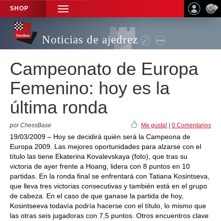
SHOP
TOGGLE
NAVIGATION
Noticias de ajedrez
Campeonato de Europa
Femenino: hoy es la
última ronda
por ChessBase
Me gusta!
|
0 Comentarios
19/03/2009 – Hoy se decidirá quién será la Campeona de
Europa 2009. Las mejores oportunidades para alzarse con el
título las tiene Ekaterina Kovalevskaya (foto), que tras su
victoria de ayer frente a Hoang, lidera con 8 puntos en 10
partidas. En la ronda final se enfrentará con Tatiana Kosintseva,
que lleva tres victorias consecutivas y también está en el grupo
de cabeza. En el caso de que ganase la partida de hoy,
Kosintseeva todavía podría hacerse con el título, lo mismo que
las otras seis jugadoras con 7,5 puntos. Otros encuentros clave