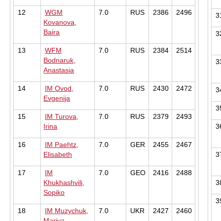
12
WGM
7.0
RUS
2386
2496
3
Kovanova,
Baira
3
13
WFM
7.0
RUS
2384
2514
Bodnaruk,
3
Anastasia
14
IM Ovod,
7.0
RUS
2430
2472
3
Evgenija
3
15
IM Turova,
7.0
RUS
2379
2493
Irina
3
16
IM Paehtz,
7.0
GER
2455
2467
Elisabeth
3
17
IM
7.0
GEO
2416
2488
Khukhashvili,
3
Sopiko
3
18
IM Muzychuk,
7.0
UKR
2427
2460
Mariya