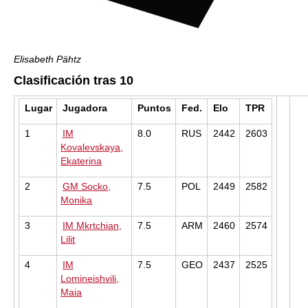
Elisabeth Pähtz
Clasificación tras 10
Lugar
Jugadora
Puntos
Fed.
Elo
TPR
1
IM
8.0
RUS
2442
2603
Kovalevskaya,
Ekaterina
2
GM Socko,
7.5
POL
2449
2582
Monika
3
IM Mkrtchian,
7.5
ARM
2460
2574
Lilit
4
IM
7.5
GEO
2437
2525
Lomineishvili,
Maia