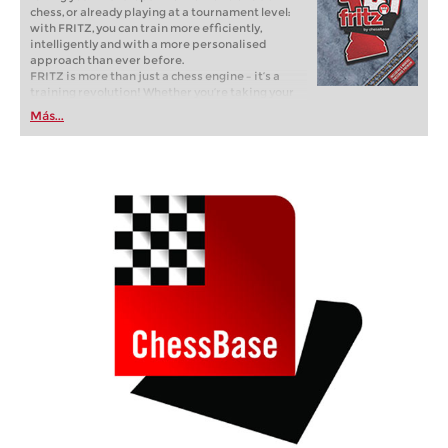
chess, or already playing at a tournament level:
with FRITZ, you can train more efficiently,
intelligently and with a more personalised
approach than ever before.
FRITZ is more than just a chess engine – it’s a
training revolution! Whether you’re taking your
first steps into the world of club chess, or already
Más...
playing at a tournament level: with FRITZ, you can
train more efficiently, intelligently and with a
more personalised approach than ever before.