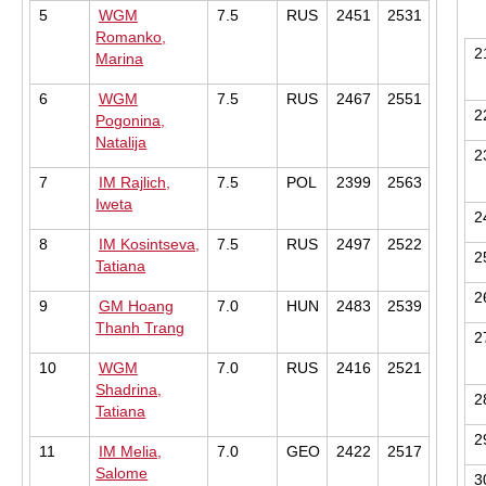
5
WGM
7.5
RUS
2451
2531
Romanko,
2
Marina
6
WGM
7.5
RUS
2467
2551
2
Pogonina,
Natalija
2
7
IM Rajlich,
7.5
POL
2399
2563
Iweta
2
8
IM Kosintseva,
7.5
RUS
2497
2522
2
Tatiana
2
9
GM Hoang
7.0
HUN
2483
2539
Thanh Trang
2
10
WGM
7.0
RUS
2416
2521
Shadrina,
2
Tatiana
2
11
IM Melia,
7.0
GEO
2422
2517
Salome
3