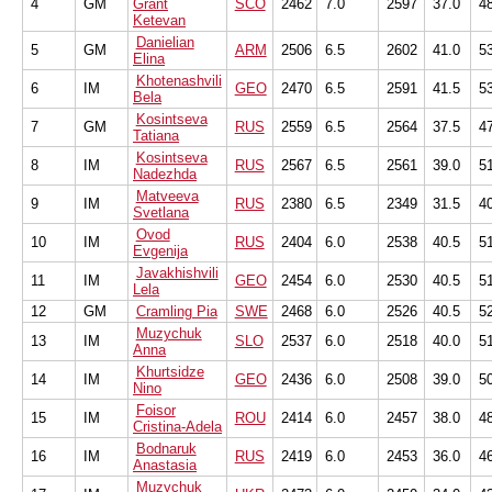
4
GM
Grant
SCO
2462
7.0
2597
37.0
4
Ketevan
Danielian
5
GM
ARM
2506
6.5
2602
41.0
5
Elina
Khotenashvili
6
IM
GEO
2470
6.5
2591
41.5
5
Bela
Kosintseva
7
GM
RUS
2559
6.5
2564
37.5
4
Tatiana
Kosintseva
8
IM
RUS
2567
6.5
2561
39.0
5
Nadezhda
Matveeva
9
IM
RUS
2380
6.5
2349
31.5
4
Svetlana
Ovod
10
IM
RUS
2404
6.0
2538
40.5
5
Evgenija
Javakhishvili
11
IM
GEO
2454
6.0
2530
40.5
5
Lela
12
GM
Cramling Pia
SWE
2468
6.0
2526
40.5
5
Muzychuk
13
IM
SLO
2537
6.0
2518
40.0
5
Anna
Khurtsidze
14
IM
GEO
2436
6.0
2508
39.0
5
Nino
Foisor
15
IM
ROU
2414
6.0
2457
38.0
4
Cristina-Adela
Bodnaruk
16
IM
RUS
2419
6.0
2453
36.0
4
Anastasia
Muzychuk