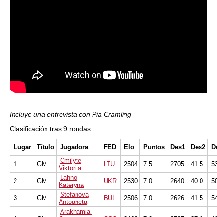
Incluye una entrevista con Pia Cramling
Clasificación tras 9 rondas
Lugar
Título
Jugadora
FED
Elo
Puntos
Des1
Des2
D
Cmilyte
1
GM
LTU
2504
7.5
2705
41.5
5
Viktorija
Lahno
2
GM
UKR
2530
7.0
2640
40.0
5
Kateryna
Stefanova
3
GM
BUL
2506
7.0
2626
41.5
5
Antoaneta
Arakhamia-