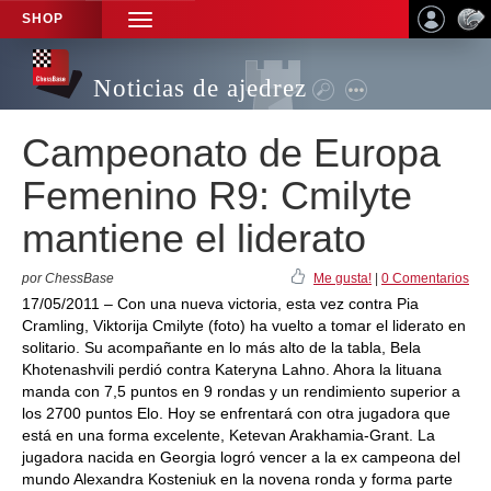
SHOP
TOGGLE
NAVIGATION
Noticias de ajedrez
Campeonato de Europa
Femenino R9: Cmilyte
mantiene el liderato
por ChessBase
Me gusta!
|
0 Comentarios
17/05/2011 – Con una nueva victoria, esta vez contra Pia
Cramling, Viktorija Cmilyte (foto) ha vuelto a tomar el liderato en
solitario. Su acompañante en lo más alto de la tabla, Bela
Khotenashvili perdió contra Kateryna Lahno. Ahora la lituana
manda con 7,5 puntos en 9 rondas y un rendimiento superior a
los 2700 puntos Elo. Hoy se enfrentará con otra jugadora que
está en una forma excelente, Ketevan Arakhamia-Grant. La
jugadora nacida en Georgia logró vencer a la ex campeona del
mundo Alexandra Kosteniuk en la novena ronda y forma parte