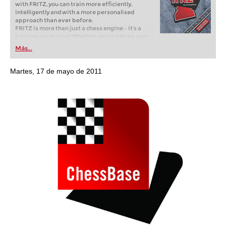
with FRITZ, you can train more efficiently,
intelligently and with a more personalised
approach than ever before.
FRITZ is more than just a chess engine – it’s a
training revolution! Whether you’re taking your
first steps into the world of club chess, or already
Más...
playing at a tournament level: with FRITZ, you can
train more efficiently, intelligently and with a
more personalised approach than ever before.
Martes, 17 de mayo de 2011