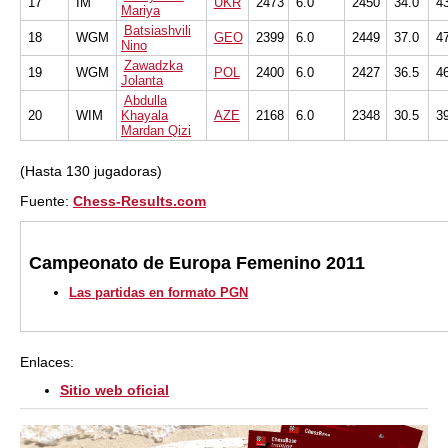
17
IM
UKR
2473
6.0
2450
34.0
4
Mariya
Batsiashvili
18
WGM
GEO
2399
6.0
2449
37.0
4
Nino
Zawadzka
19
WGM
POL
2400
6.0
2427
36.5
4
Jolanta
Abdulla
20
WIM
Khayala
AZE
2168
6.0
2348
30.5
3
Mardan Qizi
(Hasta 130 jugadoras)
Fuente:
Chess-Results.com
Campeonato de Europa Femenino 2011
Las partidas en formato PGN
Enlaces:
Sitio web oficial