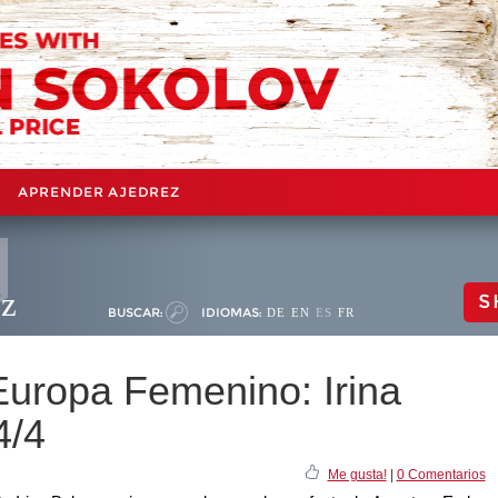
APRENDER AJEDREZ
ez
S
BUSCAR:
IDIOMAS:
DE
EN
ES
FR
uropa Femenino: Irina
4/4
Me gusta!
|
0 Comentarios