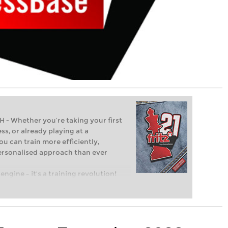
Whether you’re taking your first
ss, or already playing at a
ou can train more efficiently,
personalised approach than ever
engine – it’s a training revolution!
t steps into the world of club chess,
ent level: with FRITZ, you can train
 and with a more personalised