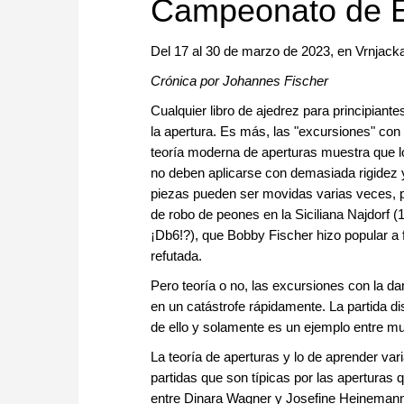
Campeonato de 
Del 17 al 30 de marzo de 2023, en Vrnjack
Crónica por Johannes Fischer
Cualquier libro de ajedrez para principian
la apertura. Es más, las "excursiones" con
teoría moderna de aperturas muestra que lo
no deben aplicarse con demasiada rigidez 
piezas pueden ser movidas varias veces, po
de robo de peones en la Siciliana Najdorf 
¡Db6!?), que Bobby Fischer hizo popular a f
refutada.
Pero teoría o no, las excursiones con la d
en un catástrofe rápidamente. La partida 
de ello y solamente es un ejemplo entre m
La teoría de aperturas y lo de aprender va
partidas que son típicas por las aperturas q
entre Dinara Wagner y Josefine Heineman