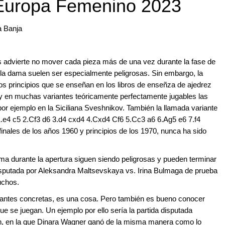
Europa Femenino 2023
a Banja
tes advierte no mover cada pieza más de una vez durante la fase de
 la dama suelen ser especialmente peligrosas. Sin embargo, la
s principios que se enseñan en los libros de enseñza de ajedrez
y en muchas variantes teóricamente perfectamente jugables las
r ejemplo en la Siciliana Sveshnikov. También la llamada variante
(1.e4 c5 2.Cf3 d6 3.d4 cxd4 4.Cxd4 Cf6 5.Cc3 a6 6.Ag5 e6 7.f4
inales de los años 1960 y principios de los 1970, nunca ha sido
ama durante la apertura siguen siendo peligrosas y pueden terminar
disputada por Aleksandra Maltsevskaya vs. Irina Bulmaga de prueba
uchos.
riantes concretas, es una cosa. Pero también es bueno conocer
ue se juegan. Un ejemplo por ello sería la partida disputada
n, en la que Dinara Wagner ganó de la misma manera como lo