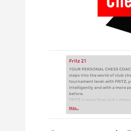
Fritz 21
YOUR PERSONAL CHESS COACH - 
steps into the world of club che
tournament level: with FRITZ, y
intelligently and with a more 
before.
FRITZ is more than just a chess 
Whether you’re taking your firs
Más...
or already playing at a tournam
more efficiently, intelligently
approach than ever before.