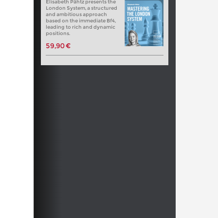
Elisabeth Pähtz presents the
London System, a structured
and ambitious approach
based on the immediate Bf4,
leading to rich and dynamic
positions.
59,90 €