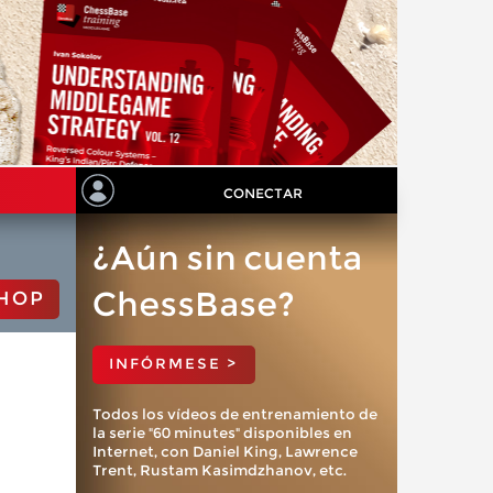
CONECTAR
¿Aún sin cuenta
ChessBase?
HOP
INFÓRMESE >
Todos los vídeos de entrenamiento de
la serie "60 minutes" disponibles en
Internet, con Daniel King, Lawrence
Trent, Rustam Kasimdzhanov, etc.