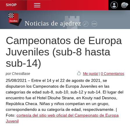
SHOP
TOGGLE
NAVIGATION
Noticias de ajedrez
Campeonatos de Europa
Juveniles (sub-8 hasta
sub-14)
por ChessBase
Me gusta!
|
0 Comentarios
25/08/2021 – Entre el 14 y el 22 de agosto de 2021, se
disputaron los Campeonatos de Europa Juveniles en las
categorías de edad sub-8, sub-10, sub-12 y sub-14. El lugar del
encuentro fue el Hotel Dlouhe Strane, en Kouty nad Desnou,
República Checa. Niñas y niños competían en un grupo,
correspondiendo a su categoría de edad, respectivamente. |
Foto:
cortesía del sitio web oficial del Campeonato de Europa
Juvenil