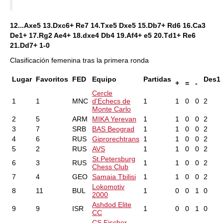
12...Axe5 13.Dxc6+ Re7 14.Txe5 Dxe5 15.Db7+ Rd6 16.Ca3
De1+ 17.Rg2 Ae4+ 18.dxe4 Db4 19.Af4+ e5 20.Td1+ Re6
21.Dd7+ 1-0
Clasificación femenina tras la primera ronda
Lugar
Favoritos
FED
Equipo
Partidas
Des1
+
=
-
Cercle
1
1
MNC
d'Echecs de
1
1
0
0
2
Monte Carlo
2
5
ARM
MIKA Yerevan
1
1
0
0
2
3
7
SRB
BAS Beograd
1
1
0
0
2
4
6
RUS
Giprorechtrans
1
1
0
0
2
5
2
RUS
AVS
1
1
0
0
2
St.Petersburg
6
3
RUS
1
1
0
0
2
Chess Club
7
4
GEO
Samaia Tbilisi
1
1
0
0
2
Lokomotiv
8
11
BUL
1
0
0
1
0
2000
Ashdod Elite
9
9
ISR
1
0
0
1
0
CC
CS Fischer