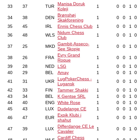
Manisa Doruk
33
37
TUR
1
0
0
1
0
Koleji
Brønshøj
34
38
DEN
1
0
0
1
0
Skakforening
35
45
IRL
Ennis Chess Club
1
0
0
1
0
Nidum Chess
36
48
WLS
1
0
0
1
0
Club
Gambit-Asseco-
37
25
MKD
1
0
0
1
0
See Skopje
Evry Grand
38
26
FRA
1
0
0
1
0
Roque
39
28
NED
LSG
1
0
0
1
0
40
29
BEL
Amay
1
0
0
1
0
LugPokerChess -
41
31
UKR
1
0
0
1
0
Lugansk
42
33
FIN
Tammer Shakki
1
0
0
1
0
43
34
BEL
K Gentse SRL
1
0
0
1
0
44
40
ENG
White Rose
1
0
0
1
0
45
43
LUX
Dudelange CE
1
0
0
1
0
Expik Klubi i
46
47
EUR
1
0
0
1
0
shahut
Differdange CE Le
47
39
LUX
1
0
0
1
0
Cavalier
Cardiff Chess