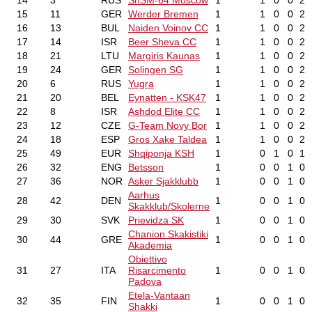
14
3
RUS
ShSM-64 Moscow
1
1
0
0
2
15
11
GER
Werder Bremen
1
1
0
0
2
16
13
BUL
Naiden Voinov CC
1
1
0
0
2
17
14
ISR
Beer Sheva CC
1
1
0
0
2
18
21
LTU
Margiris Kaunas
1
1
0
0
2
19
24
GER
Solingen SG
1
1
0
0
2
20
6
RUS
Yugra
1
1
0
0
2
21
20
BEL
Eynatten - KSK47
1
1
0
0
2
22
8
ISR
Ashdod Elite CC
1
1
0
0
2
23
12
CZE
G-Team Novy Bor
1
1
0
0
2
24
18
ESP
Gros Xake Taldea
1
1
0
0
2
25
49
EUR
Shqiponja KSH
1
0
1
0
1
26
32
ENG
Betsson
1
0
0
1
0
27
36
NOR
Asker Sjakklubb
1
0
0
1
0
Aarhus
28
42
DEN
1
0
0
1
0
Skakklub/Skolerne
29
30
SVK
Prievidza SK
1
0
0
1
0
Chanion Skakistiki
30
44
GRE
1
0
0
1
0
Akademia
Obiettivo
31
27
ITA
Risarcimento
1
0
0
1
0
Padova
Etela-Vantaan
32
35
FIN
1
0
0
1
0
Shakki