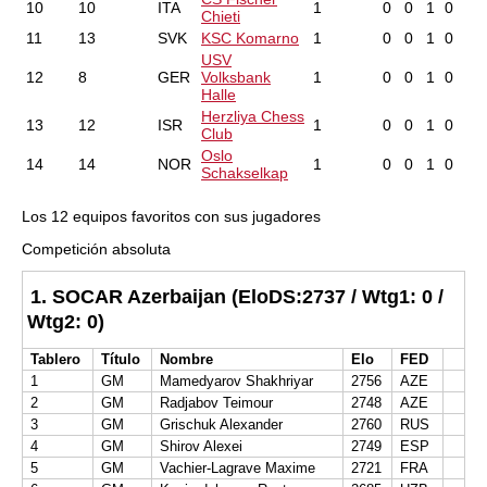
10
10
ITA
1
0
0
1
0
Chieti
11
13
SVK
KSC Komarno
1
0
0
1
0
USV
12
8
GER
Volksbank
1
0
0
1
0
Halle
Herzliya Chess
13
12
ISR
1
0
0
1
0
Club
Oslo
14
14
NOR
1
0
0
1
0
Schakselkap
Los 12 equipos favoritos con sus jugadores
Competición absoluta
1. SOCAR Azerbaijan (EloDS:2737 / Wtg1: 0 /
Wtg2: 0)
Tablero
Título
Nombre
Elo
FED
1
GM
Mamedyarov Shakhriyar
2756
AZE
2
GM
Radjabov Teimour
2748
AZE
3
GM
Grischuk Alexander
2760
RUS
4
GM
Shirov Alexei
2749
ESP
5
GM
Vachier-Lagrave Maxime
2721
FRA