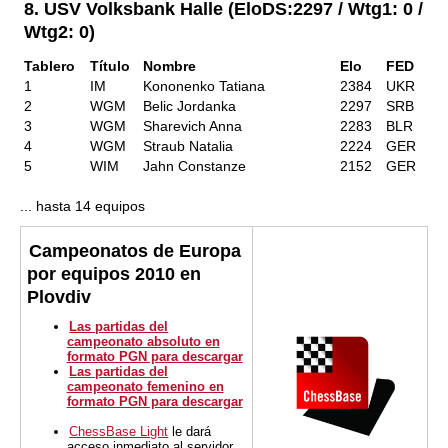
8. USV Volksbank Halle (EloDS:2297 / Wtg1: 0 /
Wtg2: 0)
Tablero
Título
Nombre
Elo
FED
1
IM
Kononenko Tatiana
2384
UKR
2
WGM
Belic Jordanka
2297
SRB
3
WGM
Sharevich Anna
2283
BLR
4
WGM
Straub Natalia
2224
GER
5
WIM
Jahn Constanze
2152
GER
... hasta 14 equipos
Campeonatos de Europa
por equipos 2010 en
Plovdiv
Las partidas del
campeonato absoluto en
formato PGN para descargar
Las partidas del
campeonato femenino en
formato PGN para descargar
ChessBase Light
le dará
acceso inmediato al servidor