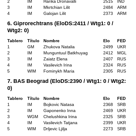
2
IM
Harika Dronavalli
2515
IND
3
IM
Mkrtchian Lilit
2484
ARM
4
IM
Galojan Lilit
2373
ARM
6. Giprorechtrans (EloDS:2411 / Wtg1: 0 /
Wtg2: 0)
Tablero
Título
Nombre
Elo
FED
1
GM
Zhukova Natalia
2499
UKR
2
IM
Munguntuul Batkhuyag
2412
MGL
3
IM
Zaiatz Elena
2407
RUS
4
IM
Vasilevich Irina
2324
RUS
5
WIM
Fominykh Maria
2305
RUS
7. BAS Beograd (EloDS:2390 / Wtg1: 0 / Wtg2:
0)
Tablero
Título
Nombre
Elo
FED
1
IM
Bojkovic Natasa
2368
SRB
2
IM
Gaponenko Inna
2469
UKR
3
WGM
Chelushkina Irina
2325
SRB
4
IM
Vasilevich Tatjana
2399
UKR
5
WIM
Drljevic Ljilja
2273
SRB