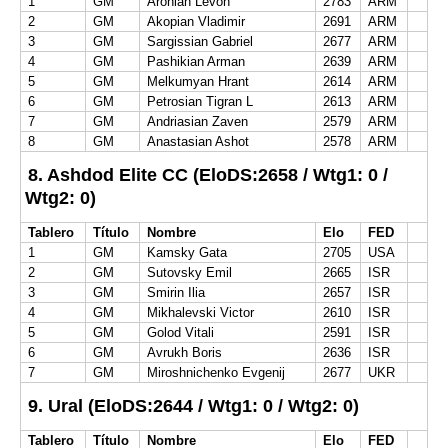
1
GM
Aronian Levon
2783
ARM
2
GM
Akopian Vladimir
2691
ARM
3
GM
Sargissian Gabriel
2677
ARM
4
GM
Pashikian Arman
2639
ARM
5
GM
Melkumyan Hrant
2614
ARM
6
GM
Petrosian Tigran L
2613
ARM
7
GM
Andriasian Zaven
2579
ARM
8
GM
Anastasian Ashot
2578
ARM
8. Ashdod Elite CC (EloDS:2658 / Wtg1: 0 /
Wtg2: 0)
Tablero
Título
Nombre
Elo
FED
1
GM
Kamsky Gata
2705
USA
2
GM
Sutovsky Emil
2665
ISR
3
GM
Smirin Ilia
2657
ISR
4
GM
Mikhalevski Victor
2610
ISR
5
GM
Golod Vitali
2591
ISR
6
GM
Avrukh Boris
2636
ISR
7
GM
Miroshnichenko Evgenij
2677
UKR
9. Ural (EloDS:2644 / Wtg1: 0 / Wtg2: 0)
Tablero
Título
Nombre
Elo
FED