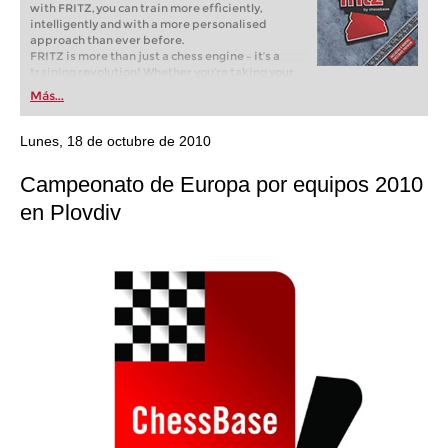
with FRITZ, you can train more efficiently,
intelligently and with a more personalised
approach than ever before.
FRITZ is more than just a chess engine – it’s a
training revolution! Whether you’re taking your
first steps into the world of club chess, or already
Más...
playing at a tournament level: with FRITZ, you can
train more efficiently, intelligently and with a
more personalised approach than ever before.
Lunes, 18 de octubre de 2010
Campeonato de Europa por equipos 2010
en Plovdiv