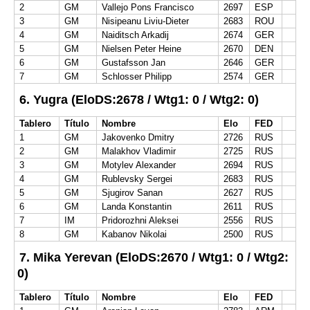
2
GM
Vallejo Pons Francisco
2697
ESP
3
GM
Nisipeanu Liviu-Dieter
2683
ROU
4
GM
Naiditsch Arkadij
2674
GER
5
GM
Nielsen Peter Heine
2670
DEN
6
GM
Gustafsson Jan
2646
GER
7
GM
Schlosser Philipp
2574
GER
6. Yugra (EloDS:2678 / Wtg1: 0 / Wtg2: 0)
Tablero
Título
Nombre
Elo
FED
1
GM
Jakovenko Dmitry
2726
RUS
2
GM
Malakhov Vladimir
2725
RUS
3
GM
Motylev Alexander
2694
RUS
4
GM
Rublevsky Sergei
2683
RUS
5
GM
Sjugirov Sanan
2627
RUS
6
GM
Landa Konstantin
2611
RUS
7
IM
Pridorozhni Aleksei
2556
RUS
8
GM
Kabanov Nikolai
2500
RUS
7. Mika Yerevan (EloDS:2670 / Wtg1: 0 / Wtg2:
0)
Tablero
Título
Nombre
Elo
FED