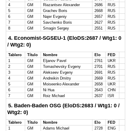
4
GM
Riazantsev Alexander
2686
RUS
5
GM
Grachev Boris
2668
RUS
6
GM
Najer Evgeniy
2657
RUS
7
GM
Savchenko Boris
2627
RUS
8
GM
Smagin Sergey
2551
RUS
4. Economist-SGSEU-1 (EloDS:2687 / Wtg1: 0
/ Wtg2: 0)
Tablero
Título
Nombre
Elo
FED
1
GM
Eljanov Pavel
2761
UKR
2
GM
Tomashevsky Evgeny
2701
RUS
3
GM
Alekseev Evgeny
2691
RUS
4
GM
Andreikin Dmitry
2669
RUS
5
GM
Moiseenko Alexander
2658
UKR
6
GM
Ni Hua
2643
CHN
7
GM
Roiz Michael
2637
ISR
5. Baden-Baden OSG (EloDS:2683 / Wtg1: 0 /
Wtg2: 0)
Tablero
Título
Nombre
Elo
FED
1
GM
Adams Michael
2728
ENG