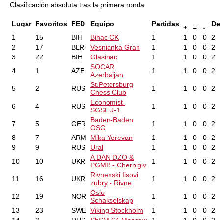
Clasificación absoluta tras la primera ronda
Lugar
Favoritos
FED
Equipo
Partidas
De
+
=
-
1
15
BIH
Bihac CK
1
1
0
0
2
2
17
BLR
Vesnianka Gran
1
1
0
0
2
3
22
BIH
Glasinac
1
1
0
0
2
SOCAR
4
1
AZE
1
1
0
0
2
Azerbaijan
St.Petersburg
5
2
RUS
1
1
0
0
2
Chess Club
Economist-
6
4
RUS
1
1
0
0
2
SGSEU-1
Baden-Baden
7
5
GER
1
1
0
0
2
OSG
8
7
ARM
Mika Yerevan
1
1
0
0
2
9
9
RUS
Ural
1
1
0
0
2
A DAN DZO &
10
10
UKR
1
1
0
0
2
PGMB - Chernigiv
Rivnenski Iisovi
11
16
UKR
1
1
0
0
2
zubry - Rivne
Oslo
12
19
NOR
1
1
0
0
2
Schakselskap
13
23
SWE
Viking Stockholm
1
1
0
0
2