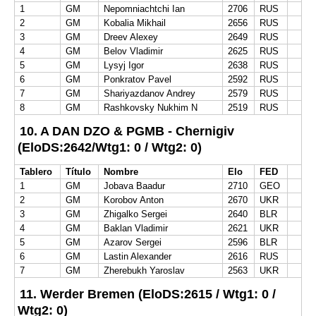
1
GM
Nepomniachtchi Ian
2706
RUS
2
GM
Kobalia Mikhail
2656
RUS
3
GM
Dreev Alexey
2649
RUS
4
GM
Belov Vladimir
2625
RUS
5
GM
Lysyj Igor
2638
RUS
6
GM
Ponkratov Pavel
2592
RUS
7
GM
Shariyazdanov Andrey
2579
RUS
8
GM
Rashkovsky Nukhim N
2519
RUS
10. A DAN DZO & PGMB - Chernigiv
(EloDS:2642/Wtg1: 0 / Wtg2: 0)
Tablero
Título
Nombre
Elo
FED
1
GM
Jobava Baadur
2710
GEO
2
GM
Korobov Anton
2670
UKR
3
GM
Zhigalko Sergei
2640
BLR
4
GM
Baklan Vladimir
2621
UKR
5
GM
Azarov Sergei
2596
BLR
6
GM
Lastin Alexander
2616
RUS
7
GM
Zherebukh Yaroslav
2563
UKR
11. Werder Bremen (EloDS:2615 / Wtg1: 0 /
Wtg2: 0)