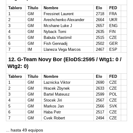
Tablero
Título
Nombre
Elo
FED
1
GM
Fressinet Laurent
2718
FRA
2
GM
Areshchenko Alexander
2664
UKR
3
GM
Mcshane Luke J
2657
ENG
4
GM
Nyback Tomi
2635
FIN
5
GM
Babula Vlastimil
2515
CZE
6
GM
Fish Gennadij
2502
GER
7
IM
Llaneza Vega Marcos
2467
ESP
12. G-Team Novy Bor (EloDS:2595 / Wtg1: 0 /
Wtg2: 0)
Tablero
Título
Nombre
Elo
FED
1
GM
Laznicka Viktor
2690
CZE
2
GM
Hracek Zbynek
2633
CZE
3
GM
Bartel Mateusz
2599
POL
4
GM
Stocek Jiri
2567
CZE
5
GM
Markos Jan
2566
SVK
6
GM
Haba Petr
2517
CZE
7
GM
Cvek Robert
2494
CZE
... hasta 49 equipos