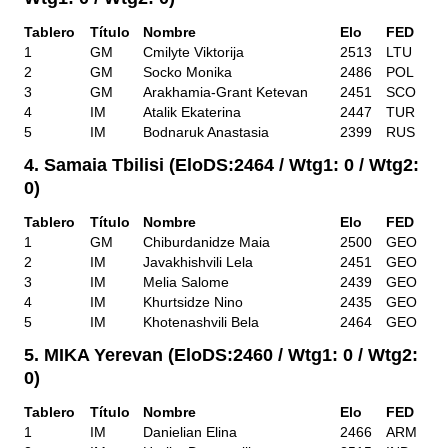
Tablero
Título
Nombre
Elo
FED
1
GM
Cmilyte Viktorija
2513
LTU
2
GM
Socko Monika
2486
POL
3
GM
Arakhamia-Grant Ketevan
2451
SCO
4
IM
Atalik Ekaterina
2447
TUR
5
IM
Bodnaruk Anastasia
2399
RUS
4. Samaia Tbilisi (EloDS:2464 / Wtg1: 0 / Wtg2:
0)
Tablero
Título
Nombre
Elo
FED
1
GM
Chiburdanidze Maia
2500
GEO
2
IM
Javakhishvili Lela
2451
GEO
3
IM
Melia Salome
2439
GEO
4
IM
Khurtsidze Nino
2435
GEO
5
IM
Khotenashvili Bela
2464
GEO
5. MIKA Yerevan (EloDS:2460 / Wtg1: 0 / Wtg2:
0)
Tablero
Título
Nombre
Elo
FED
1
IM
Danielian Elina
2466
ARM