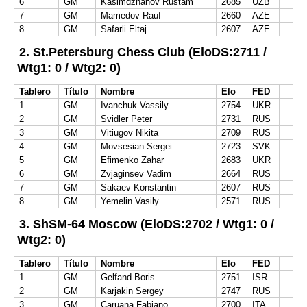
6
GM
Kasimdzhanov Rustam
2685
UZB
7
GM
Mamedov Rauf
2660
AZE
8
GM
Safarli Eltaj
2607
AZE
2. St.Petersburg Chess Club (EloDS:2711 /
Wtg1: 0 / Wtg2: 0)
Tablero
Título
Nombre
Elo
FED
1
GM
Ivanchuk Vassily
2754
UKR
2
GM
Svidler Peter
2731
RUS
3
GM
Vitiugov Nikita
2709
RUS
4
GM
Movsesian Sergei
2723
SVK
5
GM
Efimenko Zahar
2683
UKR
6
GM
Zvjaginsev Vadim
2664
RUS
7
GM
Sakaev Konstantin
2607
RUS
8
GM
Yemelin Vasily
2571
RUS
3. ShSM-64 Moscow (EloDS:2702 / Wtg1: 0 /
Wtg2: 0)
Tablero
Título
Nombre
Elo
FED
1
GM
Gelfand Boris
2751
ISR
2
GM
Karjakin Sergey
2747
RUS
3
GM
Caruana Fabiano
2700
ITA