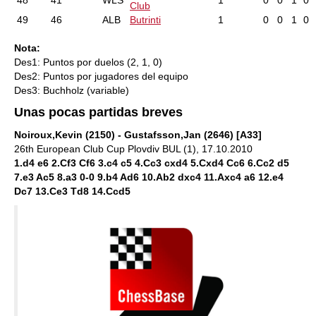
48
41
WLS
1
0
0
1
0
Club
49
46
ALB
Butrinti
1
0
0
1
0
Nota:
Des1: Puntos por duelos (2, 1, 0)
Des2: Puntos por jugadores del equipo
Des3: Buchholz (variable)
Unas pocas partidas breves
Noiroux,Kevin (2150) - Gustafsson,Jan (2646) [A33]
26th European Club Cup Plovdiv BUL (1), 17.10.2010
1.d4 e6 2.Cf3 Cf6 3.c4 c5 4.Cc3 cxd4 5.Cxd4 Cc6 6.Cc2 d5
7.e3 Ac5 8.a3 0-0 9.b4 Ad6 10.Ab2 dxc4 11.Axc4 a6 12.e4
Dc7 13.Ce3 Td8 14.Ccd5