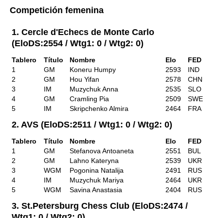
Competición femenina
1. Cercle d'Echecs de Monte Carlo
(EloDS:2554 / Wtg1: 0 / Wtg2: 0)
Tablero
Título
Nombre
Elo
FED
1
GM
Koneru Humpy
2593
IND
2
GM
Hou Yifan
2578
CHN
3
IM
Muzychuk Anna
2535
SLO
4
GM
Cramling Pia
2509
SWE
5
IM
Skripchenko Almira
2464
FRA
2. AVS (EloDS:2511 / Wtg1: 0 / Wtg2: 0)
Tablero
Título
Nombre
Elo
FED
1
GM
Stefanova Antoaneta
2551
BUL
2
GM
Lahno Kateryna
2539
UKR
3
WGM
Pogonina Natalija
2491
RUS
4
IM
Muzychuk Mariya
2464
UKR
5
WGM
Savina Anastasia
2404
RUS
3. St.Petersburg Chess Club (EloDS:2474 /
Wtg1: 0 / Wtg2: 0)