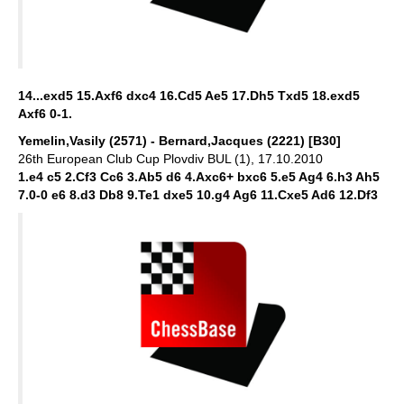
14...exd5 15.Axf6 dxc4 16.Cd5 Ae5 17.Dh5 Txd5 18.exd5
Axf6 0-1.
Yemelin,Vasily (2571) - Bernard,Jacques (2221) [B30]
26th European Club Cup Plovdiv BUL (1), 17.10.2010
1.e4 c5 2.Cf3 Cc6 3.Ab5 d6 4.Axc6+ bxc6 5.e5 Ag4 6.h3 Ah5
7.0-0 e6 8.d3 Db8 9.Te1 dxe5 10.g4 Ag6 11.Cxe5 Ad6 12.Df3