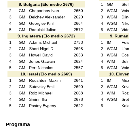
8. Bulgaria (Elo medio 2676)
1
GM
Ste
2
GM
Cheparinov Ivan
2650
2
WGM
Voi
3
GM
Delchev Aleksander
2620
3
WGM
Djin
4
GM
Georgiev Kiril
2664
4
WGM
Nik
5
GM
Radulski Julian
2572
5
WGM
Vid
9. Inglaterra (Elo medio 2672)
9. Rumaní
1
GM
Adams Michael
2733
1
IM
Fois
2
GM
Short Nigel D
2698
2
WGM
L'am
3
GM
Howell David
2633
3
WGM
Cos
4
GM
Jones Gawain
2624
4
WIM
Bul
5
GM
Pert Nicholas
2557
5
WGM
Voi
10. Israel (Elo medio 2669)
10. Eloven
1
GM
Rodshtein Maxim
2641
1
IM
Muz
2
GM
Sutovsky Emil
2690
2
WGM
Kri
3
GM
Roiz Michael
2668
3
WIM
Roz
4
GM
Smirin Ilia
2678
4
WGM
Sre
5
GM
Postny Evgeny
2622
5
Kola
Programa