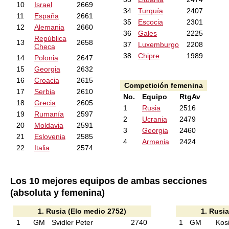
10
Israel
2669
34
Turquía
2407
11
España
2661
35
Escocia
2301
12
Alemania
2660
36
Gales
2225
República
13
2658
37
Luxemburgo
2208
Checa
38
Chipre
1989
14
Polonia
2647
15
Georgia
2632
16
Croacia
2615
Competición femenina
17
Serbia
2610
No.
Equipo
RtgAv
18
Grecia
2605
1
Rusia
2516
19
Rumanía
2597
2
Ucrania
2479
20
Moldavia
2591
3
Georgia
2460
21
Eslovenia
2585
4
Armenia
2424
22
Italia
2574
Los 10 mejores equipos de ambas secciones
(absoluta y femenina)
1. Rusia (Elo medio 2752)
1. Rusia
1
GM
Svidler Peter
2740
1
GM
Kos