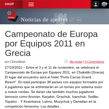
SHOP
TOGGLE
NAVIGATION
Noticias de ajedrez
Campeonato de Europa
por Equipos 2011 en
Grecia
por ChessBase
Me gusta!
|
0 Comentarios
27/10/2011 – Entre el 3 y el 11 de noviembre, se celebrará el
Campeonato de Europa por Equipos 2011, en Chakidiki (Grecia)
El lugar del encuentro será el hotel "Porto Carras Grand
Resort". En total participan 38 países con equipos formados por
4 jugadores que se enfrentarán en un torneo por sistema suizo
a nueve rondas. Se darán cita también muchos jugadores
famosos como Aronian, Karjakin, Grischuk, Ivanchuk, Svidler,
Topalov... Y Kosintseva, Lahno, Muzychuk y Danielian en la
competición femenina. Los detalles...