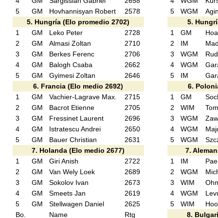
4
GM
Sargissian Gabriel
2658
4
WGM
Kur
5
GM
Hovhannisyan Robert
2578
5
WGM
Agin
5. Hungría (Elo promedio 2702)
5. Hungrí
1
GM
Leko Peter
2728
1
GM
Hoa
2
GM
Almasi Zoltan
2710
2
IM
Madl
3
GM
Berkes Ferenc
2706
3
WGM
Rud
4
GM
Balogh Csaba
2662
4
WGM
Gara
5
GM
Gyimesi Zoltan
2646
5
IM
Gar
6. Francia (Elo medio 2692)
6. Polon
1
GM
Vachier-Lagrave Max.
2715
1
GM
Soc
2
GM
Bacrot Etienne
2705
2
WIM
Tom
3
GM
Fressinet Laurent
2696
3
WGM
Zaw
4
GM
Istratescu Andrei
2650
4
WGM
Maj
5
GM
Bauer Christian
2631
5
WGM
Szc
7. Holanda (Elo medio 2677)
7. Aleman
1
GM
Giri Anish
2722
1
IM
Pae
2
GM
Van Wely Loek
2689
2
WGM
Mic
3
GM
Sokolov Ivan
2673
3
WIM
Ohm
4
GM
Smeets Jan
2619
4
WGM
Lev
5
GM
Stellwagen Daniel
2625
5
WIM
Hoo
Bo.
Name
Rtg
8. Bulgar