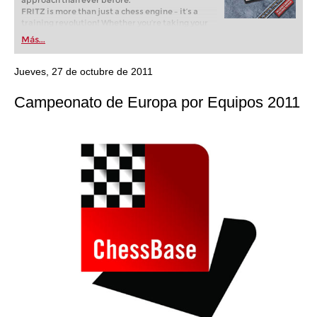
approach than ever before.
FRITZ is more than just a chess engine – it’s a
training revolution! Whether you’re taking your
first steps into the world of club chess, or already
Más...
playing at a tournament level: with FRITZ, you can
train more efficiently, intelligently and with a
more personalised approach than ever before.
Jueves, 27 de octubre de 2011
Campeonato de Europa por Equipos 2011