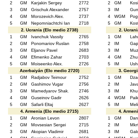
2
GM
Karjakin Sergey
2772
2
GM
Kos
3
GM
Grischuk Alexander
2757
3
IM
Gun
4
GM
Morozevich Alex.
2737
4
WGM
Pog
5
GM
Nepomniachtchi Ian
2718
5
GM
Kos
2. Ucrania (Elo medio 2738)
2. Ucran
1
GM
Ivanchuk Vassily
2765
1
GM
Lah
2
GM
Ponomariov Ruslan
2758
2
IM
Gap
3
GM
Eljanov Pavel
2683
3
IM
Muz
4
GM
Efimenko Zahar
2703
4
GM
Zhu
5
GM
Moiseenko Alex.
2726
5
IM
Ush
Azerbaiyán (Elo medio 2720)
3. Georgi
1
GM
Radjabov Teimour
2752
1
GM
Dza
2
GM
Gashimov Vugar
2756
2
IM
Java
3
GM
Mamedyarov Shak.
2746
3
IM
Khu
4
GM
Guseinov Gadir
2626
4
WGM
Pai
5
GM
Safarli Eltaj
2627
5
IM
Mel
4. Armenia (Elo medio 2715)
4. Armeni
1
GM
Aronian Levon
2807
1
GM
Dani
2
GM
Movsesian Sergei
2715
2
IM
Mkrt
3
GM
Akopian Vladimir
2681
3
IM
Galo