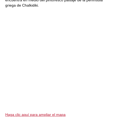
encuentra en medio del pintoresco paisaje de la península
griega de Chalkidiki.
Haga clic aquí para ampliar el mapa