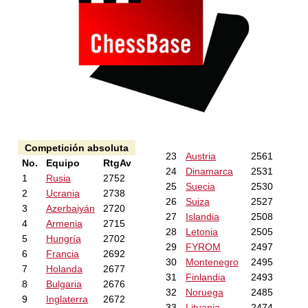
Competición absoluta
23
Austria
2561
No.
Equipo
RtgAv
24
Dinamarca
2531
1
Rusia
2752
25
Suecia
2530
2
Ucrania
2738
26
Suiza
2527
3
Azerbaiyán
2720
27
Islandia
2508
4
Armenia
2715
28
Letonia
2505
5
Hungría
2702
29
FYROM
2497
6
Francia
2692
30
Montenegro
2495
7
Holanda
2677
31
Finlandia
2493
8
Bulgaria
2676
32
Noruega
2485
9
Inglaterra
2672
33
Lituania
2474