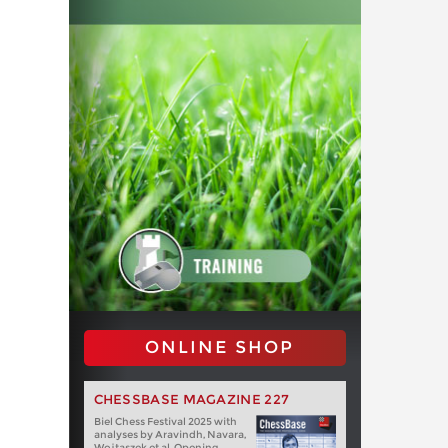
ONLINE SHOP
CHESSBASE MAGAZINE 227
Biel Chess Festival 2025 with
analyses by Aravindh, Navara,
Wojtaszek et al. Opening