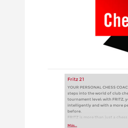
Fritz 21
YOUR PERSONAL CHESS COACH - 
steps into the world of club che
tournament level: with FRITZ, y
intelligently and with a more 
before.
FRITZ is more than just a chess 
Whether you’re taking your firs
Más...