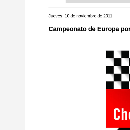
or already playing at a tournam
more efficiently, intelligently
approach than ever before.
Jueves, 10 de noviembre de 2011
Campeonato de Europa por