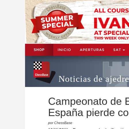
INICIO
APERTURAS
SAT
SHOP
Noticias de ajedr
Campeonato de E
España pierde co
por ChessBase