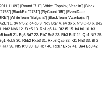
011.11.09"] [Round "7.1"] [White "Topalov, Veselin"] [Black
 "2768"] [BlackElo "2781"] [PlyCount "85"] [EventDate
GRE"] [WhiteTeam "Bulgaria"] [BlackTeam "Azerbaijan"]
E"] 1. d4 Nf6 2. c4 g6 3. Nc3 Bg7 4. e4 d6 5. Nf3 O-O 6. Be2
. Nd2 Nh6 12. f3 c5 13. Rb1 g5 14. Bf2 f5 15. b4 b6 16. h3
xc5 bxc5 21. Bg3 Bd7 22. Rb7 Bc8 23. Rb3 Bd7 24. Qb1 Nf7 25.
. Bg1 Rcb8 30. Rhb2 Rxb3 31. Rxb3 Qa5 32. Kf1 Nh3 33. Bh2
 Ra7 38. Nf5 Kf8 39. a3 Rb7 40. Rxb7 Bxb7 41. Ba4 Bc8 42.