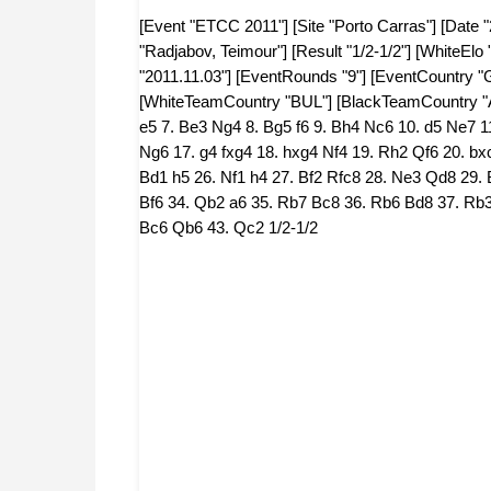
[Event "ETCC 2011"] [Site "Porto Carras"] [Date "2
"Radjabov, Teimour"] [Result "1/2-1/2"] [WhiteElo
"2011.11.03"] [EventRounds "9"] [EventCountry "
[WhiteTeamCountry "BUL"] [BlackTeamCountry "AZ
e5 7. Be3 Ng4 8. Bg5 f6 9. Bh4 Nc6 10. d5 Ne7 11
Ng6 17. g4 fxg4 18. hxg4 Nf4 19. Rh2 Qf6 20. b
Bd1 h5 26. Nf1 h4 27. Bf2 Rfc8 28. Ne3 Qd8 29
Bf6 34. Qb2 a6 35. Rb7 Bc8 36. Rb6 Bd8 37. Rb3
Bc6 Qb6 43. Qc2 1/2-1/2