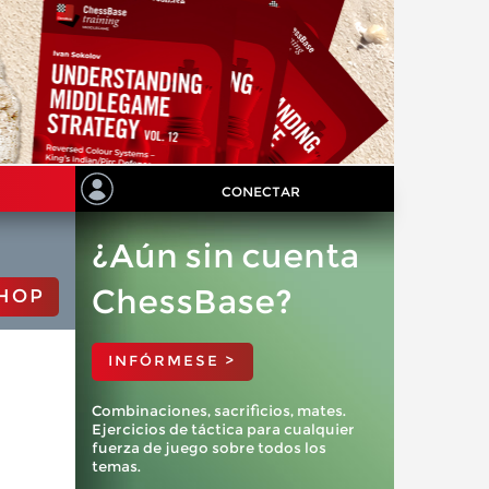
CONECTAR
¿Aún sin cuenta
ChessBase?
HOP
INFÓRMESE >
Combinaciones, sacrificios, mates.
Ejercicios de táctica para cualquier
fuerza de juego sobre todos los
temas.