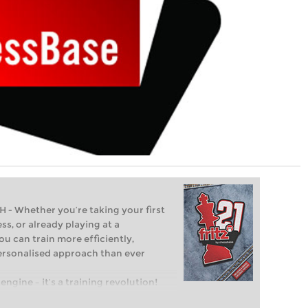
Whether you’re taking your first
ss, or already playing at a
ou can train more efficiently,
personalised approach than ever
engine – it’s a training revolution!
t steps into the world of club chess,