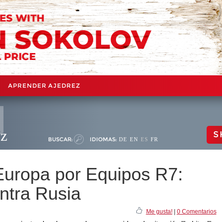
APRENDER AJEDREZ
ez
S
BUSCAR:
IDIOMAS:
DE
EN
ES
FR
uropa por Equipos R7:
ntra Rusia
Me gusta!
|
0 Comentarios