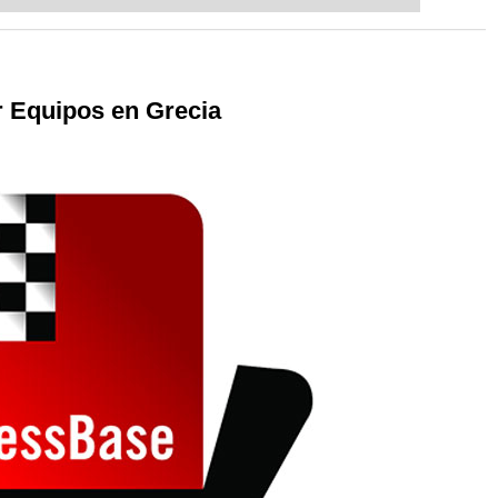
ent level: with FRITZ, you can train
 and with a more personalised
 Equipos en Grecia