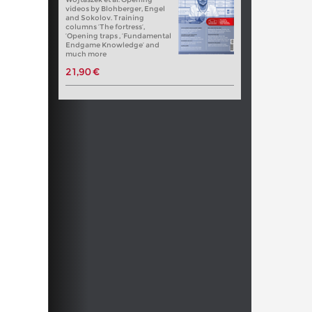
videos by Blohberger, Engel
and Sokolov. Training
columns ‘The fortress’,
‘Opening traps , ‘Fundamental
Endgame Knowledge’ and
much more
21,90 €