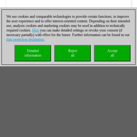
We use cookies and comparable technologies to provide certain functions, to improve
the user experience and to offer interest-oriented content. Depending on their intended
use, analysis cookies and marketing cookies may be used in addition to technically
required cookies.
Here
you can make detailed settings or revoke your consent (if
necessary partially) with effect for the future. Further information can be found in our
data protection declaration
.
Detailed
Reject
Accept
information
all
all