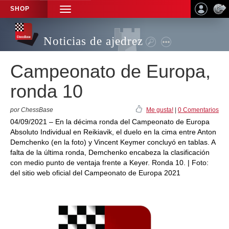
SHOP
TOGGLE
NAVIGATION
Noticias de ajedrez
Campeonato de Europa,
ronda 10
por ChessBase
Me gusta!
|
0 Comentarios
04/09/2021 – En la décima ronda del Campeonato de Europa
Absoluto Individual en Reikiavik, el duelo en la cima entre Anton
Demchenko (en la foto) y Vincent Keymer concluyó en tablas. A
falta de la última ronda, Demchenko encabeza la clasificación
con medio punto de ventaja frente a Keyer. Ronda 10. | Foto:
del sitio web oficial del Campeonato de Europa 2021