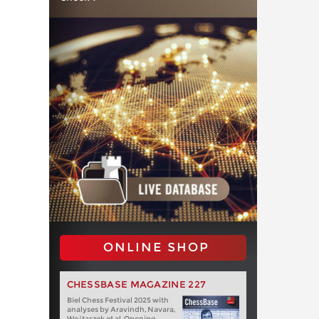
ONLINE SHOP
CHESSBASE MAGAZINE 227
Biel Chess Festival 2025 with
analyses by Aravindh, Navara,
Wojtaszek et al. Opening