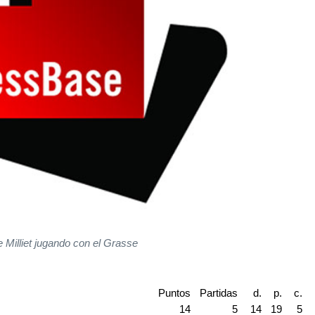
 Milliet jugando con el Grasse
Puntos
Partidas
d.
p.
c.
14
5
14
19
5