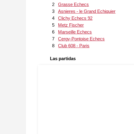
2
Grasse Echecs
3
Asnieres - le Grand Echiquier
4
Clichy Echecs 92
5
Metz Fischer
6
Marseille Echecs
7
Cergy-Pontoise Echecs
8
Club 608 - Paris
Las partidas