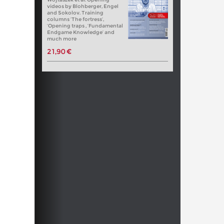
videos by Blohberger, Engel
and Sokolov. Training
columns ‘The fortress’,
‘Opening traps , ‘Fundamental
Endgame Knowledge’ and
much more
21,90 €