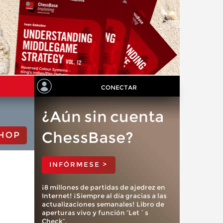
CONECTAR
¿Aún sin cuenta
ChessBase?
HOP
INFÓRMESE >
¡8 millones de partidas de ajedrez en
Internet! ¡Siempre al día gracias a las
actualizaciones semanales! Libro de
aperturas vivo y función “Let´s
Check”.