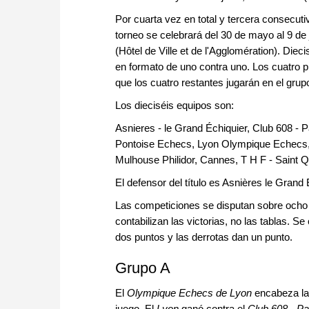
Por cuarta vez en total y tercera consecut
torneo se celebrará del 30 de mayo al 9 de
(Hôtel de Ville et de l'Agglomération). Di
en formato de uno contra uno. Los cuatro 
que los cuatro restantes jugarán en el gru
Los dieciséis equipos son:
Asnieres - le Grand Échiquier, Club 608 -
Pontoise Echecs, Lyon Olympique Echecs,
Mulhouse Philidor, Cannes, T H F - Saint
El defensor del título es Asnières le Grand 
Las competiciones se disputan sobre ocho 
contabilizan las victorias, no las tablas. S
dos puntos y las derrotas dan un punto.
Grupo A
El
Olympique Echecs de Lyon
encabeza la 
juego. El
Lyon
ganó contra el
Club 608 - Pa