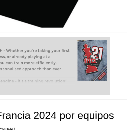
Whether you’re taking your first
ss, or already playing at a
ou can train more efficiently,
personalised approach than ever
engine – it’s a training revolution!
t steps into the world of club chess,
ent level: with FRITZ, you can train
 and with a more personalised
rancia 2024 por equipos
Francia)