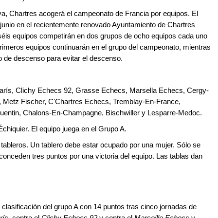
iva, Chartres acogerá el campeonato de Francia por equipos. El
 junio en el recientemente renovado Ayuntamiento de Chartres
eciséis equipos competirán en dos grupos de ocho equipos cada uno
primeros equipos continuarán en el grupo del campeonato, mientras
po de descenso para evitar el descenso.
 París, Clichy Echecs 92, Grasse Echecs, Marsella Echecs, Cergy-
 Metz Fischer, C'Chartres Echecs, Tremblay-En-France,
 Quentin, Chalons-En-Champagne, Bischwiller y Lesparre-Medoc.
Échiquier. El equipo juega en el Grupo A.
tableros. Un tablero debe estar ocupado por una mujer. Sólo se
e conceden tres puntos por una victoria del equipo. Las tablas dan
clasificación del grupo A con 14 puntos tras cinco jornadas de
rís
, contra el
Clichy Echecs 92
y contra el
Marseille Echecs
y