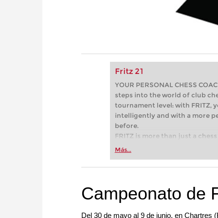
Fritz 21
YOUR PERSONAL CHESS COACH - 
steps into the world of club che
tournament level: with FRITZ, y
intelligently and with a more 
before.
FRITZ is more than just a chess 
Whether you’re taking your firs
Más...
or already playing at a tournam
more efficiently, intelligently
approach than ever before.
Campeonato de F
Del 30 de mayo al 9 de junio, en Chartres (