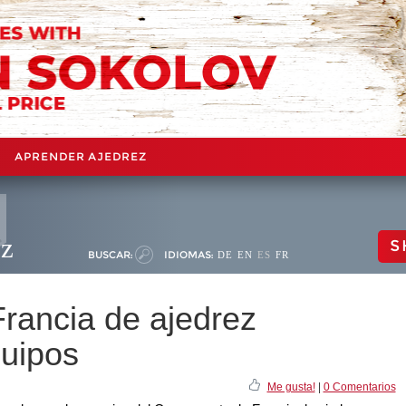
APRENDER AJEDREZ
ez
S
BUSCAR:
IDIOMAS:
DE
EN
ES
FR
rancia de ajedrez
uipos
Me gusta!
|
0 Comentarios