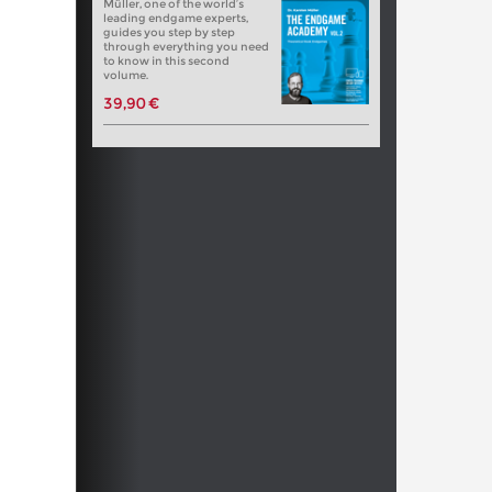
Müller, one of the world’s
leading endgame experts,
guides you step by step
through everything you need
to know in this second
volume.
39,90 €