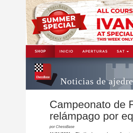
INICIO
APERTURAS
SAT
SHOP
Noticias de ajedr
Campeonato de F
relámpago por eq
por ChessBase