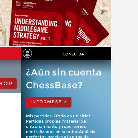
CONECTAR
¿Aún sin cuenta
ChessBase?
HOP
INFÓRMESE >
Mis partidas: ¡Todo en un sitio!
Partidas propias, material de
entrenamiento y repertorios
centralizados en la nube. Análisis
perfectos gracias a la nube de