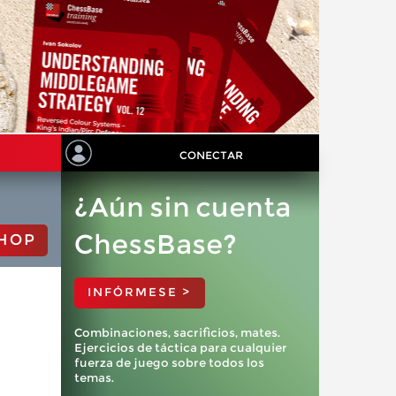
CONECTAR
¿Aún sin cuenta
ChessBase?
HOP
INFÓRMESE >
Combinaciones, sacrificios, mates.
Ejercicios de táctica para cualquier
fuerza de juego sobre todos los
temas.