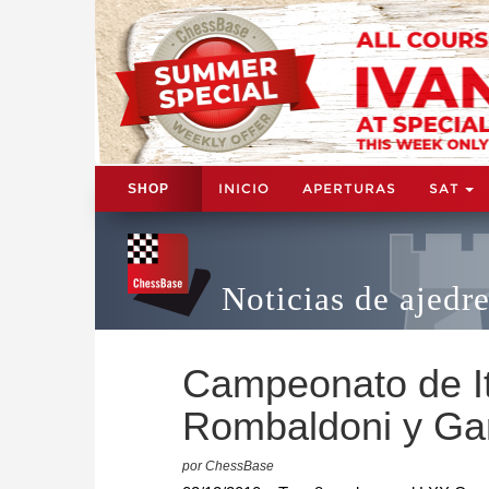
INICIO
APERTURAS
SAT
SHOP
Noticias de ajedr
Campeonato de Ita
Rombaldoni y Ga
por ChessBase