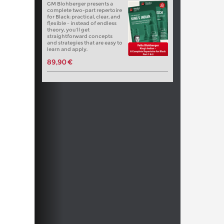
GM Blohberger presents a
complete two-part repertoire
for Black: practical, clear, and
flexible – instead of endless
theory, you’ll get
straightforward concepts
and strategies that are easy to
learn and apply.
89,90 €