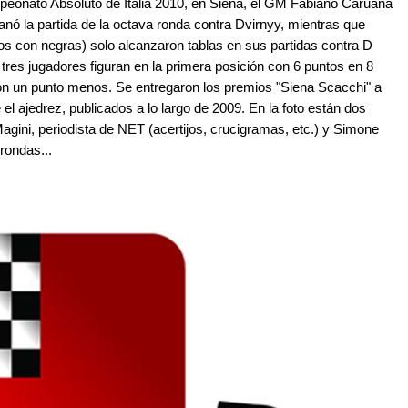
eonato Absoluto de Italia 2010, en Siena, el GM Fabiano Caruana
anó la partida de la octava ronda contra Dvirnyy, mientras que
 con negras) solo alcanzaron tablas en sus partidas contra D
tres jugadores figuran en la primera posición con 6 puntos en 8
on un punto menos. Se entregaron los premios "Siena Scacchi" a
el ajedrez, publicados a lo largo de 2009. En la foto están dos
gini, periodista de NET (acertijos, crucigramas, etc.) y Simone
rondas...