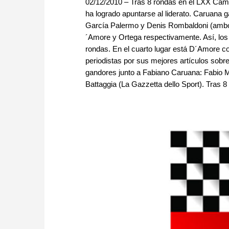
02/12/2010 – Tras 8 rondas en el LXX Camp
ha logrado apuntarse al liderato. Caruana g
García Palermo y Denis Rombaldoni (ambos
´Amore y Ortega respectivamente. Así, los 
rondas. En el cuarto lugar está D´Amore c
periodistas por sus mejores artículos sobre 
gandores junto a Fabiano Caruana: Fabio Ma
Battaggia (La Gazzetta dello Sport). Tras 8 