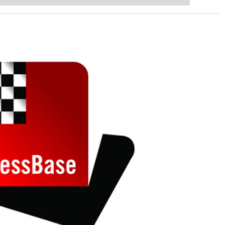
ent level: with FRITZ, you can train
 and with a more personalised