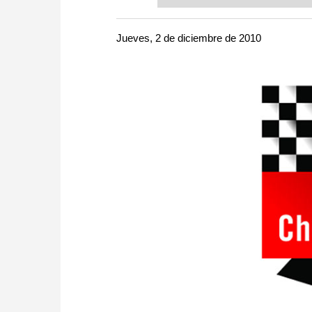
or already playing at a tournam
more efficiently, intelligently
approach than ever before.
Jueves, 2 de diciembre de 2010