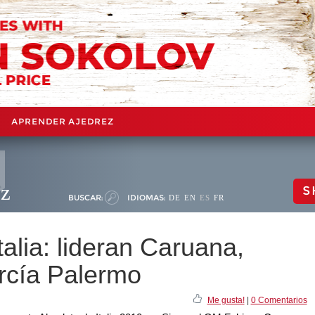
APRENDER AJEDREZ
ez
S
BUSCAR:
IDIOMAS:
DE
EN
ES
FR
lia: lideran Caruana,
rcía Palermo
Me gusta!
|
0 Comentarios