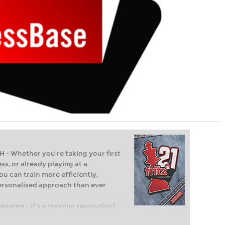
Whether you’re taking your first
ss, or already playing at a
ou can train more efficiently,
personalised approach than ever
engine – it’s a training revolution!
t steps into the world of club chess,