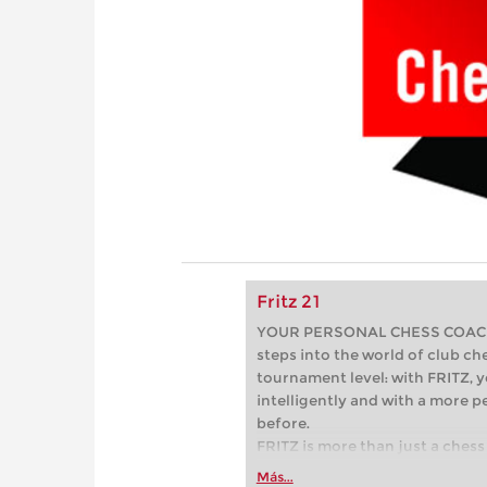
Fritz 21
YOUR PERSONAL CHESS COACH - 
steps into the world of club che
tournament level: with FRITZ, y
intelligently and with a more 
before.
FRITZ is more than just a chess 
Whether you’re taking your firs
Más...