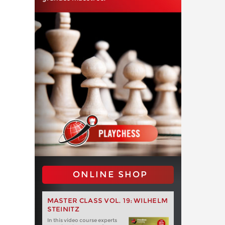
ONLINE SHOP
MASTER CLASS VOL. 19: WILHELM
STEINITZ
In this video course experts