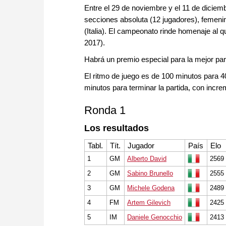
Entre el 29 de noviembre y el 11 de diciem
secciones absoluta (12 jugadores), femenin
(Italia). El campeonato rinde homenaje al q
2017).
Habrá un premio especial para la mejor par
El ritmo de juego es de 100 minutos para
minutos para terminar la partida, con inc
Ronda 1
Los resultados
Tabl.
Tít.
Jugador
País
Elo
1
GM
Alberto David
2569
2
GM
Sabino Brunello
2555
3
GM
Michele Godena
2489
4
FM
Artem Gilevich
2425
5
IM
Daniele Genocchio
2413