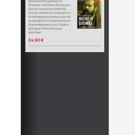
examine the games of
Steinitz. Let them show you
which openings Steinitz
chose, where his strength in
middlegames were, how he
outplayed his opponents in
the endgame & you’ll get a
glimpse of his tactical
abilities!
34,90 €