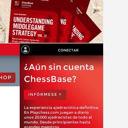
CONECTAR
¿Aún sin cuenta
ChessBase?
HOP
INFÓRMESE >
La experiencia ajedrecística definitiva.
En Playchess.com juegan a diario
unos 20.000 ajedrecistas de todo el
mundo. Desde principiantes hasta
grandes maestros.