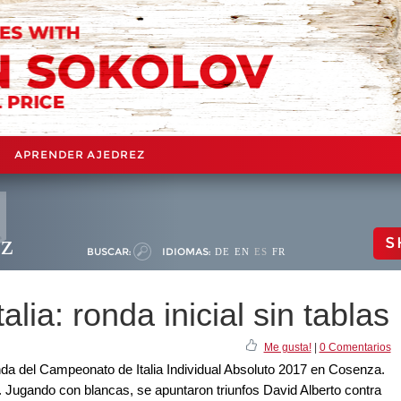
APRENDER AJEDREZ
ez
S
BUSCAR:
IDIOMAS:
DE
EN
ES
FR
ia: ronda inicial sin tablas
Me gusta!
|
0 Comentarios
nda del Campeonato de Italia Individual Absoluto 2017 en Cosenza.
s. Jugando con blancas, se apuntaron triunfos David Alberto contra