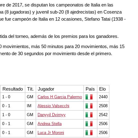
bre de 2017, se disputan los campeonatos de Italia en las
a (8 jugadoras) y juvenil sub-20 (8 ajedrecistas) en Cosenza
ue fue campeón de Italia en 12 ocasiones, Stefano Tatai (1938 -
tida del torneo, además de los premios para los ganadores.
 40 movimientos, más 50 minutos para 20 movimientos, más 15
remento de 30 segundos por movimiento desde el primero.
Resultado
Tít.
Jugador
País
Elo
1 - 0
GM
Carlos H Garcia Palermo
2440
0 - 1
IM
Alessio Valsecchi
2508
1 - 0
GM
Danyyil Dvirnyy
2542
0 - 1
GM
Andrea Stella
2506
0 - 1
GM
Luca Jr Moroni
2506