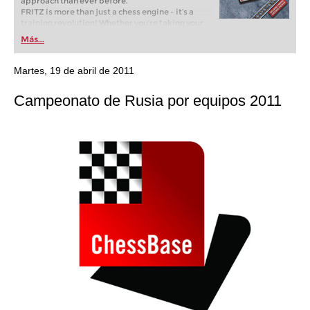
approach than ever before.
FRITZ is more than just a chess engine – it’s a
training revolution! Whether you’re taking your
first steps into the world of club chess, or already
Más...
playing at a tournament level: with FRITZ, you can
train more efficiently, intelligently and with a
more personalised approach than ever before.
Martes, 19 de abril de 2011
Campeonato de Rusia por equipos 2011