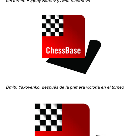
del torneo Evgeny Bareev y Alina Vihornova
Dmitri Yakovenko, después de la primera victoria en el torneo