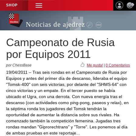
SHOP
TOGGLE
NAVIGATION
Noticias de ajedrez
Campeonato de Rusia
por Equipos 2011
por ChessBase
Me gusta!
|
0 Comentarios
19/04/2011 – Tras seis rondas en el Campeonato de Rusia por
Equipos y antes del primer día de descanso, lideraba el equipo
"Tomsk-400" con seis victorias, por delante del "SHMS-64" con
cinco victorias y un empate. En el tercer puesto se había
ubicado el Ugra, con una derrota. Con nueva energía tras el
descanso (con actividades como ping-pong, paseos y relax), en
la séptima ronda los jugadores del Tomsk tendrán la
oportunidad de aumentar la distancia sobre sus rivales. Ha
comenzado también la competición femenina. Jugadas tres
rondas mandan "Giprorechtrans" y "Torre". Les ponemos al día
de ambas pruebas en este reportaje...