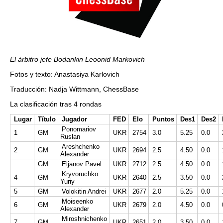
El árbitro jefe Bodankin Leoonid Markovich
Fotos y texto: Anastasiya Karlovich
Traducción: Nadja Wittmann, ChessBase
La clasificación tras 4 rondas
Lugar
Título
Jugador
FED
Elo
Puntos
Des1
Des2
Ponomariov
1
GM
UKR
2754
3.0
5.25
0.0
Ruslan
Areshchenko
2
GM
UKR
2694
2.5
4.50
0.0
Alexander
GM
Eljanov Pavel
UKR
2712
2.5
4.50
0.0
Kryvoruchko
4
GM
UKR
2640
2.5
3.50
0.0
Yuriy
5
GM
Volokitin Andrei
UKR
2677
2.0
5.25
0.0
Moiseenko
6
GM
UKR
2679
2.0
4.50
0.0
Alexander
Miroshnichenko
7
GM
UKR
2651
2.0
3.50
0.0