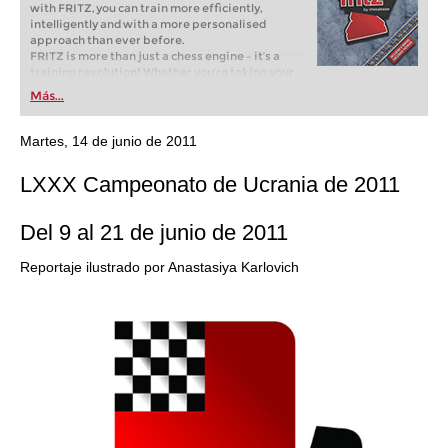
with FRITZ, you can train more efficiently,
intelligently and with a more personalised
approach than ever before.
FRITZ is more than just a chess engine – it’s a
training revolution! Whether you’re taking your
first steps into the world of club chess, or already
Más...
playing at a tournament level: with FRITZ, you can
train more efficiently, intelligently and with a
more personalised approach than ever before.
Martes, 14 de junio de 2011
LXXX Campeonato de Ucrania de 2011
Del 9 al 21 de junio de 2011
Reportaje ilustrado por Anastasiya Karlovich