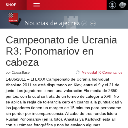
SHOP
TOGGLE
NAVIGATION
Noticias de ajedrez
Campeonato de Ucrania
R3: Ponomariov en
cabeza
por ChessBase
Me gusta!
|
0 Comentarios
14/06/2011 – El LXXX Campeonato de Ucrania Individual
Absoluto 2011 se está disputando en Kiev, entre el 9 y el 21 de
junio. Los jugadores tienen una valoración Elo media de 2650
puntos, con lo cual se trata de un torneo de categoría XVII. No
se aplica la regla de tolerancia cero en cuanto a la puntualidad y
los jugadores tienen un margen de 15 minutos para personarse
sin perder por incomparecencia. Al cabo de tres rondas lidera
Ruslan Ponomariov (en la foto). Anastasiya Karlovich está allí
con su cámara fotográfica y nos ha enviado algunas