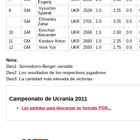
Evgenij
Vysochin
8
GM
UKR
2529
2.0
3.25
0.5
Spartak
Efimenko
GM
UKR
2701
2.0
3.25
0.5
Zahar
Kovchan
10
GM
UKR
2558
1.5
2.50
0.0
Alexander
11
GM
Korobov Anton
UKR
2660
1.0
2.25
0.0
12
GM
Vovk Yuri
UKR
2550
1.0
1.75
0.0
Nota:
Des1: Sonneborn-Berger variable
Des2: Los resultados de los respectivos jugadores
Des3: La cantidad más elevada de victorias
Campeonato de Ucrania 2011
Las partidas para descargar en formato PGN...