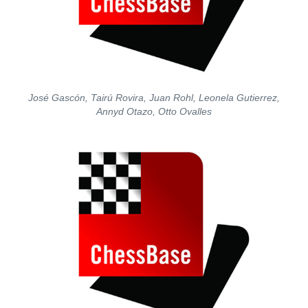
José Gascón, Tairú Rovira, Juan Rohl, Leonela Gutierrez,
Annyd Otazo, Otto Ovalles