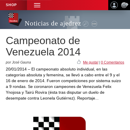
SHOP
TOGGLE
NAVIGATION
Noticias de ajedrez
Campeonato de
Venezuela 2014
por José Gauna
Me gusta!
|
0 Comentarios
20/01/2014 – El campeonato absoluto individual, en las
categorías absoluta y femenina, se llevó a cabo entre el 9 y el
16 de enero de 2014. Fueron competiciones por sistema suizo
a 9 rondas. Se coronaron campeones de Venezuela Felix
Ynojosa y Tairú Rovira (ésta tras disputar un duelo de
desempate contra Leonela Gutiérrez). Reportaje...