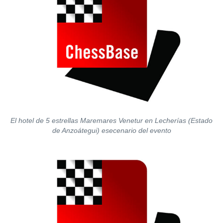
El hotel de 5 estrellas Maremares Venetur en Lecherías (Estado
de Anzoátegui) esecenario del evento