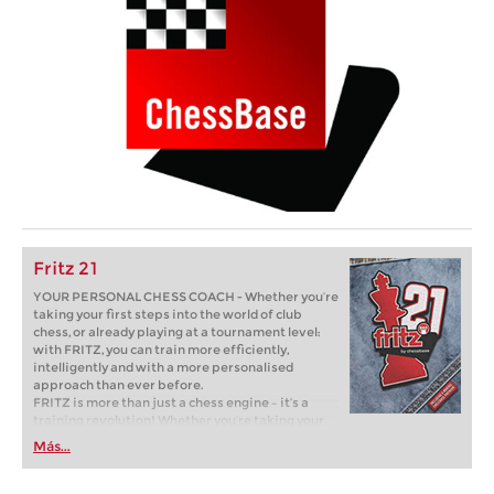
Fritz 21
YOUR PERSONAL CHESS COACH - Whether you’re
taking your first steps into the world of club
chess, or already playing at a tournament level:
with FRITZ, you can train more efficiently,
intelligently and with a more personalised
approach than ever before.
FRITZ is more than just a chess engine – it’s a
training revolution! Whether you’re taking your
first steps into the world of club chess, or already
Más...
playing at a tournament level: with FRITZ, you can
train more efficiently, intelligently and with a
more personalised approach than ever before.