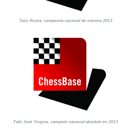
Tairú Rovira, campeona nacional de máxima 2013
Felix José Ynojosa, campeón nacional absoluto en 2013