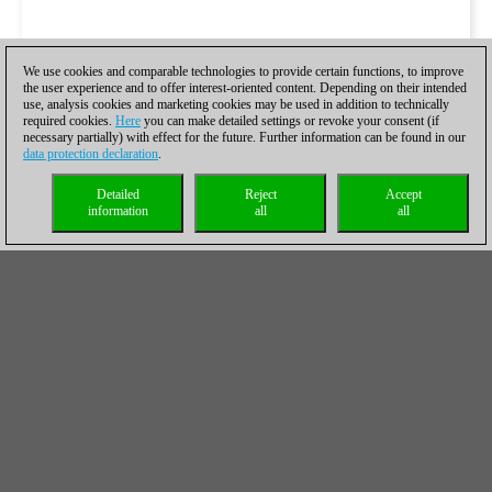
We use cookies and comparable technologies to provide certain functions, to improve
the user experience and to offer interest-oriented content. Depending on their intended
use, analysis cookies and marketing cookies may be used in addition to technically
required cookies.
Here
you can make detailed settings or revoke your consent (if
necessary partially) with effect for the future. Further information can be found in our
data protection declaration
.
Detailed
Reject
Accept
information
all
all