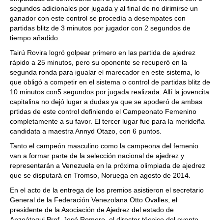
segundos adicionales por jugada y al final de no dirimirse un
ganador con este control se procedía a desempates con
partidas blitz de 3 minutos por jugador con 2 segundos de
tiempo añadido.
Tairú Rovira logró golpear primero en las partida de ajedrez
rápido a 25 minutos, pero su oponente se recuperó en la
segunda ronda para igualar el marecador en este sistema, lo
que obligó a competir en el sistema o control de partidas blitz de
10 minutos con5 segundos por jugada realizada. Allí la jovencita
capitalina no dejó lugar a dudas ya que se apoderó de ambas
prtidas de este control definiendo el Campeonato Femenino
completamente a su favor. El tercer lugar fue para la merideña
candidata a maestra Annyd Otazo, con 6 puntos.
Tanto el campeón masculino como la campeona del femenio
van a formar parte de la selección nacional de ajedrez y
representarán a Venezuela en la próxima olimpiada de ajedrez
que se disputará en Tromso, Noruega en agosto de 2014.
En el acto de la entrega de los premios asistieron el secretario
General de la Federación Venezolana Otto Ovalles, el
presidente de la Asociación de Ajedrez del estado de
Anzoátegui Prof. José Romero, el director técnico del evento