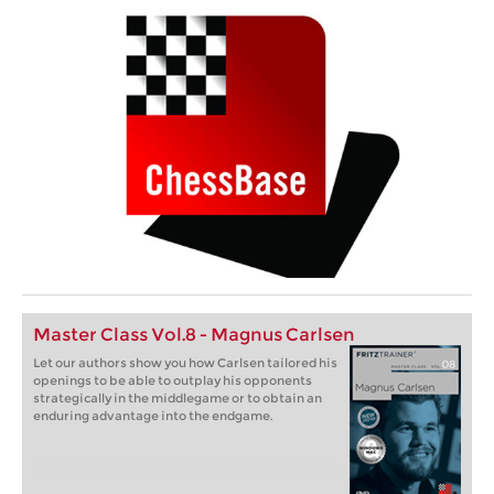
Master Class Vol.8 - Magnus Carlsen
Let our authors show you how Carlsen tailored his
openings to be able to outplay his opponents
strategically in the middlegame or to obtain an
enduring advantage into the endgame.