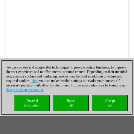
We use cookies and comparable technologies to provide certain functions, to improve
the user experience and to offer interest-oriented content. Depending on their intended
use, analysis cookies and marketing cookies may be used in addition to technically
required cookies.
Here
you can make detailed settings or revoke your consent (if
necessary partially) with effect for the future. Further information can be found in our
data protection declaration
.
Detailed
Reject
Accept
information
all
all