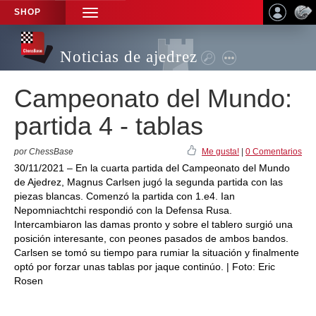
SHOP
TOGGLE
NAVIGATION
Noticias de ajedrez
Campeonato del Mundo:
partida 4 - tablas
por ChessBase
Me gusta!
|
0 Comentarios
30/11/2021 – En la cuarta partida del Campeonato del Mundo
de Ajedrez, Magnus Carlsen jugó la segunda partida con las
piezas blancas. Comenzó la partida con 1.e4. Ian
Nepomniachtchi respondió con la Defensa Rusa.
Intercambiaron las damas pronto y sobre el tablero surgió una
posición interesante, con peones pasados de ambos bandos.
Carlsen se tomó su tiempo para rumiar la situación y finalmente
optó por forzar unas tablas por jaque continúo. | Foto: Eric
Rosen