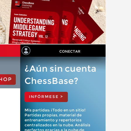
CONECTAR
¿Aún sin cuenta
ChessBase?
HOP
INFÓRMESE >
Mis partidas: ¡Todo en un sitio!
Partidas propias, material de
entrenamiento y repertorios
centralizados en la nube. Análisis
perfectos gracias a la nube de