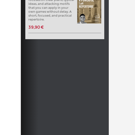
ideas, and attacking motifs
that you can apply in your
own games without delay. A
short, focused, and practical
repertoire.
39,90 €