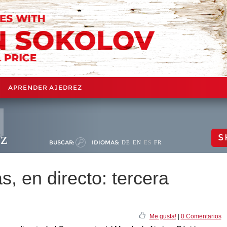
APRENDER AJEDREZ
ez
S
BUSCAR:
IDIOMAS:
DE
EN
ES
FR
s, en directo: tercera
Me gusta!
|
0 Comentarios