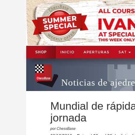
INICIO
APERTURAS
SAT
SHOP
Noticias de ajedr
Mundial de rápida
jornada
por ChessBase