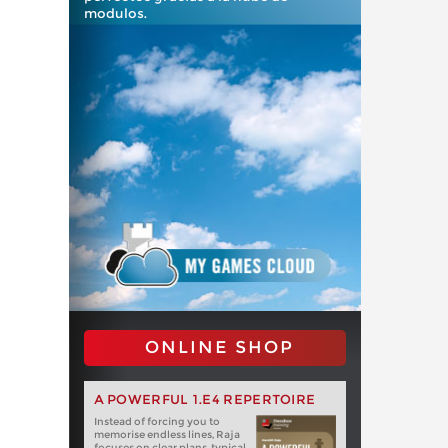
modulos.
ONLINE SHOP
A POWERFUL 1.E4 REPERTOIRE
Instead of forcing you to
memorise endless lines, Raja
focuses on clear plans, typical