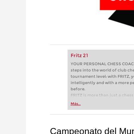
Fritz 21
YOUR PERSONAL CHESS COACH - 
steps into the world of club che
tournament level: with FRITZ, y
intelligently and with a more 
before.
FRITZ is more than just a chess 
Whether you’re taking your firs
Más...
or already playing at a tournam
more efficiently, intelligently
approach than ever before.
Campeonato del Mun