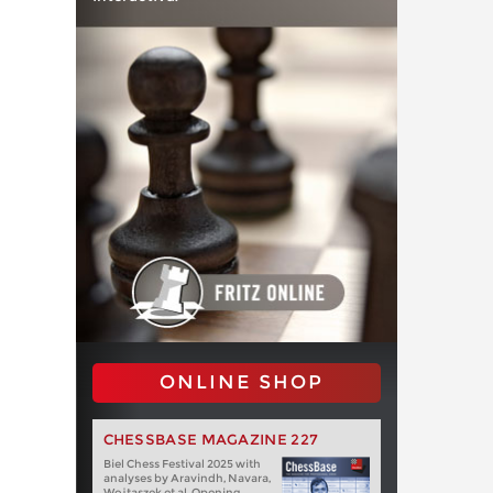
ONLINE SHOP
CHESSBASE MAGAZINE 227
Biel Chess Festival 2025 with
analyses by Aravindh, Navara,
Wojtaszek et al. Opening