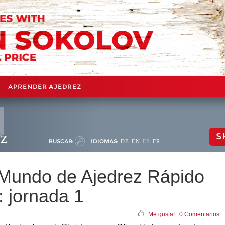
APRENDER AJEDREZ
ez
S
BUSCAR:
IDIOMAS:
DE
EN
ES
FR
Mundo de Ajedrez Rápido
: jornada 1
Me gusta!
|
0 Comentarios