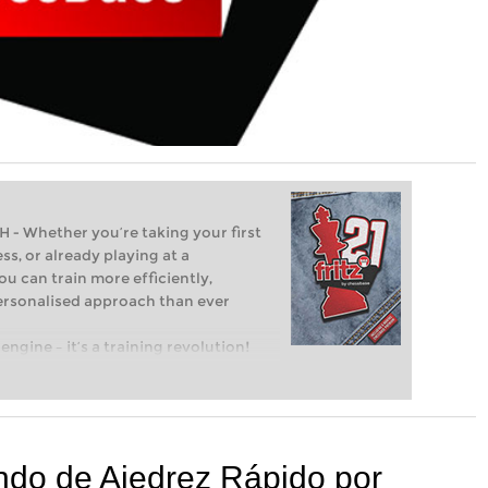
Whether you’re taking your first
ss, or already playing at a
ou can train more efficiently,
personalised approach than ever
engine – it’s a training revolution!
t steps into the world of club chess,
ent level: with FRITZ, you can train
 and with a more personalised
do de Ajedrez Rápido por