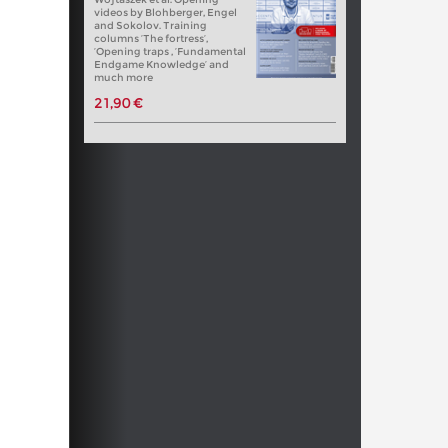
videos by Blohberger, Engel
and Sokolov. Training
columns ‘The fortress’,
‘Opening traps , ‘Fundamental
Endgame Knowledge’ and
much more
21,90 €