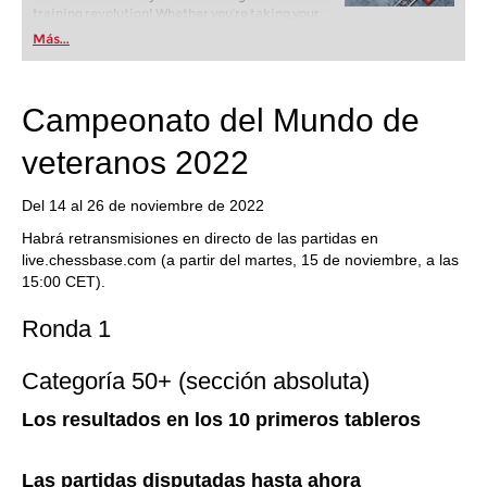
training revolution! Whether you’re taking your
first steps into the world of club chess, or already
Más...
playing at a tournament level: with FRITZ, you can
train more efficiently, intelligently and with a
more personalised approach than ever before.
Campeonato del Mundo de
veteranos 2022
Del 14 al 26 de noviembre de 2022
Habrá retransmisiones en directo de las partidas en
live.chessbase.com (a partir del martes, 15 de noviembre, a las
15:00 CET).
Ronda 1
Categoría 50+ (sección absoluta)
Los resultados en los 10 primeros tableros
Las partidas disputadas hasta ahora