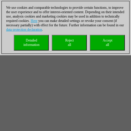
We use cookies and comparable technologies to provide certain functions, to improve
the user experience and to offer interest-oriented content. Depending on their intended
use, analysis cookies and marketing cookies may be used in addition to technically
required cookies.
Here
you can make detailed settings or revoke your consent (if
necessary partially) with effect for the future. Further information can be found in our
data protection declaration
.
Detailed
Reject
Accept
information
all
all