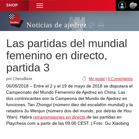
SHOP
TOGGLE
NAVIGATION
Noticias de ajedrez
Las partidas del mundial
femenino en directo,
partida 3
por ChessBase
Me gusta!
|
0 Comentarios
06/05/2018 – Entre el 2 y el 19 de mayo de 2018 se disputará el
Campeonato del Mundo Femenino de Ajedrez en China. Las
dos contrincantes son la Campeona del Mundo de Ajedrez en
funciones, Tan Zhongyi (número diez del escalafón mundial) y la
retadora Ju Wenjun (número dos del mundo, por detrás de Hou
Yifan). Habrá
retransmisiones en directo
de las partidas en
Playchess.com a partir de las 09:00 CEST. | Foto: Gu Xiaobing