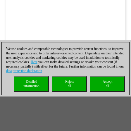
We use cookies and comparable technologies to provide certain functions, to improve
the user experience and to offer interest-oriented content. Depending on their intended
use, analysis cookies and marketing cookies may be used in addition to technically
required cookies.
Here
you can make detailed settings or revoke your consent (if
necessary partially) with effect for the future. Further information can be found in our
data protection declaration
.
Detailed
Reject
Accept
information
all
all