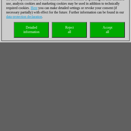
use, analysis cookies and marketing cookies may be used in addition to technically
required cookies.
Here
you can make detailed settings or revoke your consent (if
necessary partially) with effect for the future. Further information can be found in our
data protection declaration
.
Detailed
Reject
Accept
information
all
all