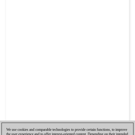
We use cookies and comparable technologies to provide certain functions, to improve
the user experience and to offer interest-oriented content. Depending on their intended