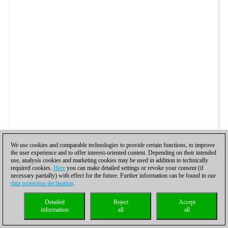
We use cookies and comparable technologies to provide certain functions, to improve
the user experience and to offer interest-oriented content. Depending on their intended
use, analysis cookies and marketing cookies may be used in addition to technically
required cookies.
Here
you can make detailed settings or revoke your consent (if
necessary partially) with effect for the future. Further information can be found in our
data protection declaration
.
Detailed
Reject
Accept
information
all
all