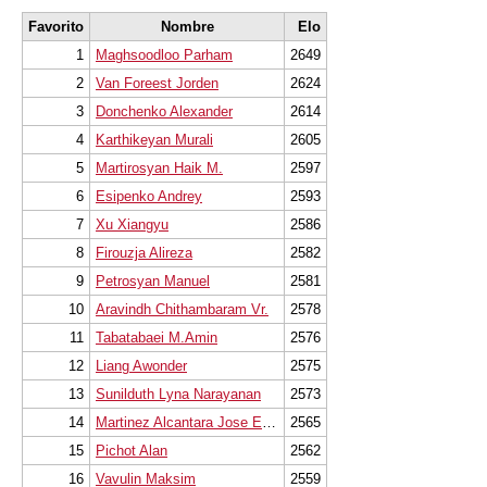
Favorito
Nombre
Elo
1
Maghsoodloo Parham
2649
2
Van Foreest Jorden
2624
3
Donchenko Alexander
2614
4
Karthikeyan Murali
2605
5
Martirosyan Haik M.
2597
6
Esipenko Andrey
2593
7
Xu Xiangyu
2586
8
Firouzja Alireza
2582
9
Petrosyan Manuel
2581
10
Aravindh Chithambaram Vr.
2578
11
Tabatabaei M.Amin
2576
12
Liang Awonder
2575
13
Sunilduth Lyna Narayanan
2573
14
Martinez Alcantara Jose Eduardo
2565
15
Pichot Alan
2562
16
Vavulin Maksim
2559