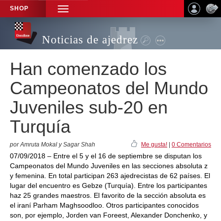
SHOP
TOGGLE
NAVIGATION
Noticias de ajedrez
Han comenzado los
Campeonatos del Mundo
Juveniles sub-20 en
Turquía
por Amruta Mokal y Sagar Shah
Me gusta!
|
0 Comentarios
07/09/2018 – Entre el 5 y el 16 de septiembre se disputan los
Campeonatos del Mundo Juveniles en las secciones absoluta z
y femenina. En total participan 263 ajedrecistas de 62 países. El
lugar del encuentro es Gebze (Turquía). Entre los participantes
haz 25 grandes maestros. El favorito de la sección absoluta es
el iraní Parham Maghsoodloo. Otros participantes conocidos
son, por ejemplo, Jorden van Foreest, Alexander Donchenko, y