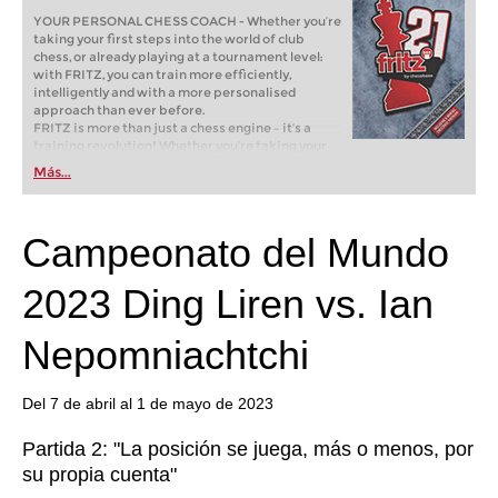
YOUR PERSONAL CHESS COACH - Whether you’re
taking your first steps into the world of club
chess, or already playing at a tournament level:
with FRITZ, you can train more efficiently,
intelligently and with a more personalised
approach than ever before.
FRITZ is more than just a chess engine – it’s a
training revolution! Whether you’re taking your
first steps into the world of club chess, or already
Más...
playing at a tournament level: with FRITZ, you can
train more efficiently, intelligently and with a
more personalised approach than ever before.
Campeonato del Mundo
2023 Ding Liren vs. Ian
Nepomniachtchi
Del 7 de abril al 1 de mayo de 2023
Partida 2: "La posición se juega, más o menos, por
su propia cuenta"