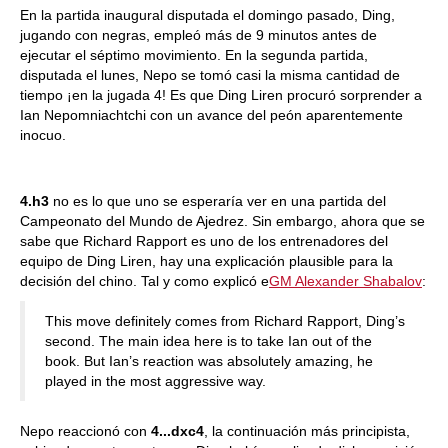
En la partida inaugural disputada el domingo pasado, Ding,
jugando con negras, empleó más de 9 minutos antes de
ejecutar el séptimo movimiento. En la segunda partida,
disputada el lunes, Nepo se tomó casi la misma cantidad de
tiempo ¡en la jugada 4! Es que Ding Liren procuró sorprender a
Ian Nepomniachtchi con un avance del peón aparentemente
inocuo.
4.h3
no es lo que uno se esperaría ver en una partida del
Campeonato del Mundo de Ajedrez. Sin embargo, ahora que se
sabe que Richard Rapport es uno de los entrenadores del
equipo de Ding Liren, hay una explicación plausible para la
decisión del chino. Tal y como explicó e
GM Alexander Shabalov
:
This move definitely comes from Richard Rapport, Ding’s
second. The main idea here is to take Ian out of the
book. But Ian’s reaction was absolutely amazing, he
played in the most aggressive way.
Nepo reaccionó con
4...dxc4
, la continuación más principista,