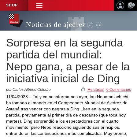
SHOP
TOGGLE
NAVIGATION
Noticias de ajedrez
Sorpresa en la segunda
partida del mundial:
Nepo gana, a pesar de la
iniciativa inicial de Ding
por Carlos Alberto Colodro
Me gusta!
|
0 Comentarios
11/04/2023 – Tal y como informamos ayer, Ian Nepomniachtchi
ha tomado el mando en el Campeonato Mundial de Ajedrez de
Astaná tras vencer con negras a Ding Liren en la segunda
partida, previamente al primer día de descanso (que toca hoy,
martes). Ding sorprendió a los espectadores con el cuarto
movimiento, pero Nepo reaccionó siguiendo sus principios,
entrando en las continuaciones más complicados. Muy pronto,