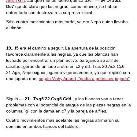
Anish Giri
, aunque menos fuerte que 13.dxc4 —
c4 14.Ac2
Dc7
quedó claro que las negras, como mínimo, se habían
enfrentado con destreza a la sorpresa inicial.
Sólo cuatro movimientos más tarde, ya era Nepo quien llevaba
el timón:
19...f5
era el camino a seguir. La apertura de la posición
favorece claramente a las negras, ya que las blancas han
luchado por encontrar un plan activo, barajando su alfil de
casillas ligeras de un lado a otro en c2 y d3. Tras 20.Ac2 Cc6
21.Ag5, Nepo siguió jugando vigorosamente, ya que replicó con
una jugada que,
según Vishy Anand, "pedía a gritos ser jugada"
.
Siguió —
21...Txg5 22.Cxg5 Cd4
, y las blancas van a tener
problemas con el potencial de ataque de las piezas negras en la
columna "g" con la dama en c7 y la pareja de alfiles.
Cuatro movimientos más adelante,las negras afirmaron su
dominio en ambos flancos del tablero.