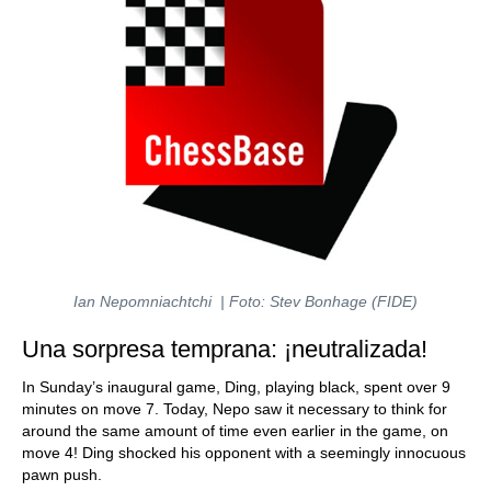
Ian Nepomniachtchi | Foto: Stev Bonhage (FIDE)
Una sorpresa temprana: ¡neutralizada!
In Sunday’s inaugural game, Ding, playing black, spent over 9
minutes on move 7. Today, Nepo saw it necessary to think for
around the same amount of time even earlier in the game, on
move 4! Ding shocked his opponent with a seemingly innocuous
pawn push.