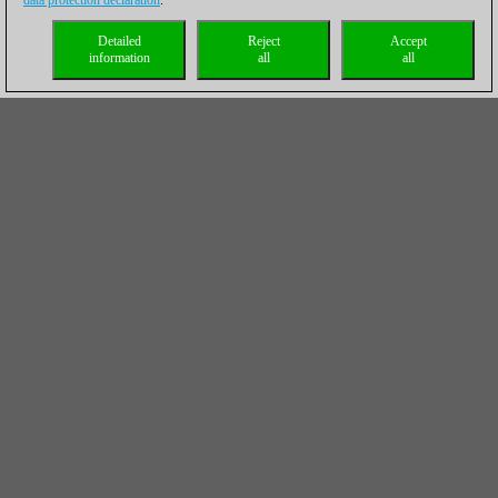
data protection declaration
.
Detailed
Reject
Accept
information
all
all