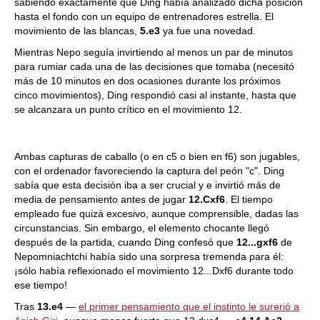
sabiendo exactamente que Ding había analizado dicha posición
hasta el fondo con un equipo de entrenadores estrella. El
movimiento de las blancas,
5.e3
ya fue una novedad.
Mientras Nepo seguía invirtiendo al menos un par de minutos
para rumiar cada una de las decisiones que tomaba (necesitó
más de 10 minutos en dos ocasiones durante los próximos
cinco movimientos), Ding respondió casi al instante, hasta que
se alcanzara un punto crítico en el movimiento 12.
Ambas capturas de caballo (o en c5 o bien en f6) son jugables,
con el ordenador favoreciendo la captura del peón "c". Ding
sabía que esta decisión iba a ser crucial y e invirtió más de
media de pensamiento antes de jugar
12.Cxf6
. El tiempo
empleado fue quizá excesivo, aunque comprensible, dadas las
circunstancias. Sin embargo, el elemento chocante llegó
después de la partida, cuando Ding confesó que
12...gxf6
de
Nepomniachtchi había sido una sorpresa tremenda para él:
¡sólo había reflexionado el movimiento 12...Dxf6 durante todo
ese tiempo!
Tras
13.e4
—
el primer pensamiento que el instinto le surerió a