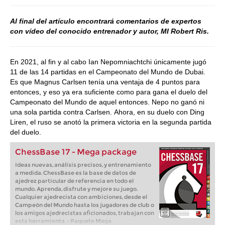
Al final del artículo encontrará comentarios de expertos
con vídeo del conocido entrenador y autor, MI Robert Ris.
En 2021, al fin y al cabo Ian Nepomniachtchi únicamente jugó
11 de las 14 partidas en el Campeonato del Mundo de Dubai.
Es que Magnus Carlsen tenía una ventaja de 4 puntos para
entonces, y eso ya era suficiente como para gana el duelo del
Campeonato del Mundo de aquel entonces. Nepo no ganó ni
una sola partida contra Carlsen. Ahora, en su duelo con Ding
Liren, el ruso se anotó la primera victoria en la segunda partida
del duelo.
ChessBase 17 - Mega package
Ideas nuevas, análisis precisos, y entrenamiento
a medida. ChessBase es la base de datos de
ajedrez particular de referencia en todo el
mundo. Aprenda, disfrute y mejore su juego.
Cualquier ajedrecista con ambiciones, desde el
Campeón del Mundo hasta los jugadores de club o
los amigos ajedrecistas aficionados, trabajan con
esta herramienta. - Paquete Mega.