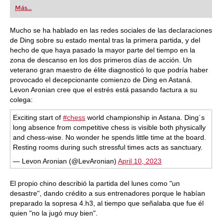
Más...
Mucho se ha hablado en las redes sociales de las declaraciones
de Ding sobre su estado mental tras la primera partida, y del
hecho de que haya pasado la mayor parte del tiempo en la
zona de descanso en los dos primeros días de acción. Un
veterano gran maestro de élite diagnosticó lo que podría haber
provocado el decepcionante comienzo de Ding en Astaná.
Levon Aronian cree que el estrés está pasando factura a su
colega:
Exciting start of
#chess
world championship in Astana. Ding´s
long absence from competitive chess is visible both physically
and chess-wise. No wonder he spends little time at the board.
Resting rooms during such stressful times acts as sanctuary.
— Levon Aronian (@LevAronian)
April 10, 2023
El propio chino describió la partida del lunes como "un
desastre", dando crédito a sus entrenadores porque le habían
preparado la sopresa 4.h3, al tiempo que señalaba que fue él
quien "no la jugó muy bien".