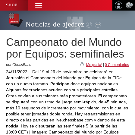
SHOP
TOGGLE
NAVIGATION
Noticias de ajedrez
Campeonato del Mundo
por Equipos: semifinales
por ChessBase
Me gusta!
|
0 Comentarios
24/11/2022 – Del 19 al 26 de noviembre se celebrará en
Jerusalén el Campeonato del Mundo por Equipos de la FIDe
con un nuevo formato. Participan doce equipos nacionales.
Algunas federaciones acuden con sus principales estrellas.
Otras envían a sus talentos más prometedores. El campeonato
se disputará con un ritmo de juego semi-rápido, de 45 minutos,
más 10 segundos de incremento por movimiento, con lo cual es
posible tener jornadas doble ronda. Hay retransmisiones en
directo de las partidas en live.chessbase.com y dentro de esta
noticia. Hoy se disputarán las semifinales 5 (a partir de las
13:00 CET) | Imagen: Campeonato del Mundo por Equipos