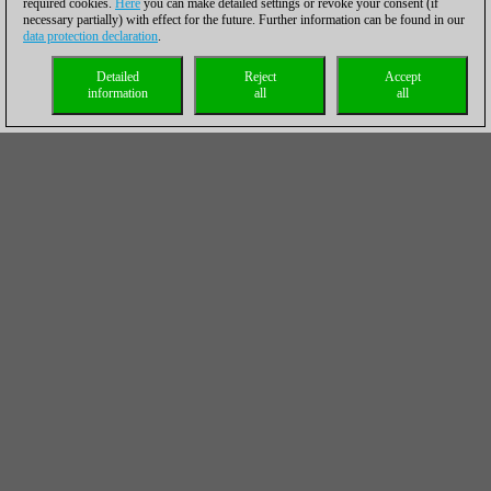
required cookies.
Here
you can make detailed settings or revoke your consent (if
necessary partially) with effect for the future. Further information can be found in our
data protection declaration
.
Detailed
Reject
Accept
information
all
all