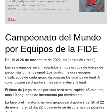
intelligently and with a more personalised
approach than ever before.
FRITZ is more than just a chess engine – it’s a
training revolution! Whether you’re taking your
first steps into the world of club chess, or already
Más...
playing at a tournament level: with FRITZ, you can
train more efficiently, intelligently and with a
more personalised approach than ever before.
Campeonato del Mundo
por Equipos de la FIDE
Del 19 al 26 de noviembre de 2022, en Jerusalén (Israel)
Los seis equipos serán repartidos en dos grupos de fuerza de
juego más o menos igual. Los cuatro mejores equipos
clasificados de cada grupo disputarán los cuartos de final. A
continuación se disputarán las semifinales y la final.
El ritmo de juego de las partidas será semi-rápido: 45 minutos,
más 10 segundos de incremento por movimiento.
La fase preliminatoria, en dos grupos se disputará del 20 al 22
de noviembre. El día 22 igualmente se disputarían los posibles