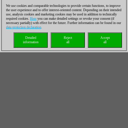
We use cookies and comparable technologies to provide certain functions, to improve
the user experience and to offer interest-oriented content. Depending on their intended
use, analysis cookies and marketing cookies may be used in addition to technically
required cookies.
Here
you can make detailed settings or revoke your consent (if
necessary partially) with effect for the future. Further information can be found in our
data protection declaration
.
Detailed
Reject
Accept
information
all
all