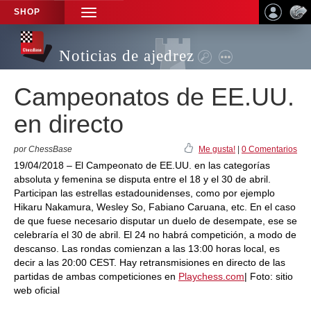
SHOP
TOGGLE
NAVIGATION
Noticias de ajedrez
Campeonatos de EE.UU.
en directo
por ChessBase
Me gusta!
|
0 Comentarios
19/04/2018 – El Campeonato de EE.UU. en las categorías
absoluta y femenina se disputa entre el 18 y el 30 de abril.
Participan las estrellas estadounidenses, como por ejemplo
Hikaru Nakamura, Wesley So, Fabiano Caruana, etc. En el caso
de que fuese necesario disputar un duelo de desempate, ese se
celebraría el 30 de abril. El 24 no habrá competición, a modo de
descanso. Las rondas comienzan a las 13:00 horas local, es
decir a las 20:00 CEST. Hay retransmisiones en directo de las
partidas de ambas competiciones en
Playchess.com
| Foto: sitio
web oficial