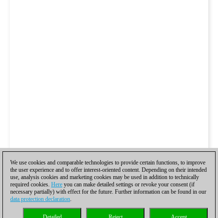
We use cookies and comparable technologies to provide certain functions, to improve
the user experience and to offer interest-oriented content. Depending on their intended
use, analysis cookies and marketing cookies may be used in addition to technically
required cookies.
Here
you can make detailed settings or revoke your consent (if
necessary partially) with effect for the future. Further information can be found in our
data protection declaration
.
Detailed
Reject
Accept