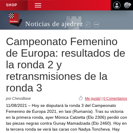
SHOP
TOGGLE
NAVIGATION
Noticias de ajedrez
Campeonato Femenino
de Europa: resultados de
la ronda 2 y
retransmisiones de la
ronda 3
por ChessBase
Me gusta!
|
0 Comentarios
11/08/2021 – Hoy se disputará la ronda 3 del Campeonato
Femenino de Europa 2021, en Iasi (Rumanía). Tras su victoria
en la primera ronda, ayer Mónica Calzetta (Elo 2306) perdió con
las piezas negras contra Gunay Mamadzada (Elo 2460). Hoy en
la tercera ronda se verá las caras con Nadya Toncheva. Hay