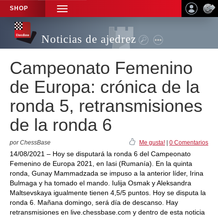
SHOP
TOGGLE
NAVIGATION
Noticias de ajedrez
Campeonato Femenino
de Europa: crónica de la
ronda 5, retransmisiones
de la ronda 6
por ChessBase
Me gusta!
|
0 Comentarios
14/08/2021 – Hoy se disputará la ronda 6 del Campeonato
Femenino de Europa 2021, en Iasi (Rumanía). En la quinta
ronda, Gunay Mammadzada se impuso a la anterior líder, Irina
Bulmaga y ha tomado el mando. Iulija Osmak y Aleksandra
Maltsevskaya igualmente tienen 4,5/5 puntos. Hoy se disputa la
ronda 6. Mañana domingo, será día de descanso. Hay
retransmisiones en live.chessbase.com y dentro de esta noticia