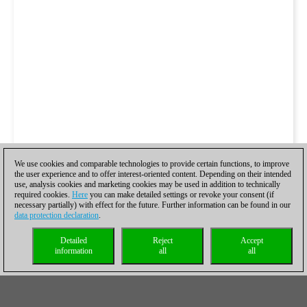
We use cookies and comparable technologies to provide certain functions, to improve
the user experience and to offer interest-oriented content. Depending on their intended
use, analysis cookies and marketing cookies may be used in addition to technically
required cookies.
Here
you can make detailed settings or revoke your consent (if
necessary partially) with effect for the future. Further information can be found in our
data protection declaration
.
Detailed
Reject
Accept
information
all
all
Todas las partidas disputadas