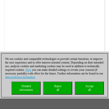
We use cookies and comparable technologies to provide certain functions, to improve
the user experience and to offer interest-oriented content. Depending on their intended
use, analysis cookies and marketing cookies may be used in addition to technically
required cookies.
Here
you can make detailed settings or revoke your consent (if
necessary partially) with effect for the future. Further information can be found in our
data protection declaration
.
Todas las partidas disputadas
Detailed
Reject
Accept
information
all
all