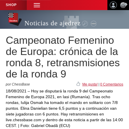
SHOP
TOGGLE
NAVIGATION
Noticias de ajedrez
Campeonato Femenino
de Europa: crónica de la
ronda 8, retransmisiones
de la ronda 9
por ChessBase
Me gusta!
|
0 Comentarios
18/08/2021 – Hoy se disputará la ronda 9 del Campeonato
Femenino de Europa 2021, en Iasi (Rumanía). Tras ocho
rondas, Iulija Osmak ha tomado el mando en solitario con 7/8
puntos. Elina Danielian tiene 6,5 puntos y a continuación van
siete jugadoras con 6 puntos. Hay retransmisiones en
live.chessbase.com y dentro de esta noticia a partir de las 14:00
CEST. | Foto: Gabriel Obadă (ECU)