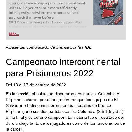
chess, or already playing at a tournament level:
with FRITZ, you can train more efficiently,
intelligently and with a more personalised
approach than ever before.
FRITZ is more than just a chess engine – it’s a
training revolution! Whether you’re taking your
first steps into the world of club chess, or already
Más...
playing at a tournament level: with FRITZ, you can
train more efficiently, intelligently and with a
more personalised approach than ever before.
A base del comunicado de prensa por la FIDE
Campeonato Intercontinental
para Prisioneros 2022
Del 13 al 17 de octubre de 2022
En la sección absoluta se disputaron dos duelos: Colombia y
Filipinas lucharon por el oro, mientras que los equipos de El
Salvador e India compitieron por las medallas de bronce.
Filipinas ganó sus dos partidas contra Colombia (2,5-1,5 y 3-1)
en la final y se coronó campeón. La victoria fue el resultado del
duro trabajo tanto de los jugadores como de los funcionarios de
la cárcel.