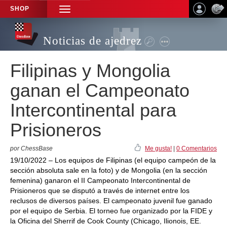
SHOP
TOGGLE
NAVIGATION
Noticias de ajedrez
Filipinas y Mongolia
ganan el Campeonato
Intercontinental para
Prisioneros
por ChessBase
Me gusta!
|
0 Comentarios
19/10/2022 – Los equipos de Filipinas (el equipo campeón de la
sección absoluta sale en la foto) y de Mongolia (en la sección
femenina) ganaron el II Campeonato Intercontinental de
Prisioneros que se disputó a través de internet entre los
reclusos de diversos países. El campeonato juvenil fue ganado
por el equipo de Serbia. El torneo fue organizado por la FIDE y
la Oficina del Sherrif de Cook County (Chicago, Ilionois, EE.