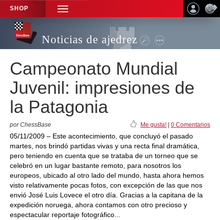
SHOP
TOGGLE
NAVIGATION
Noticias de ajedrez
Campeonato Mundial
Juvenil: impresiones de
la Patagonia
por ChessBase
Me gusta!
|
0 Comentarios
05/11/2009 – Este acontecimiento, que concluyó el pasado
martes, nos brindó partidas vivas y una recta final dramática,
pero teniendo en cuenta que se trataba de un torneo que se
celebró en un lugar bastante remoto, para nosotros los
europeos, ubicado al otro lado del mundo, hasta ahora hemos
visto relativamente pocas fotos, con excepción de las que nos
envió José Luis Lovece el otro día. Gracias a la capitana de la
expedición noruega, ahora contamos con otro precioso y
espectacular reportaje fotográfico...