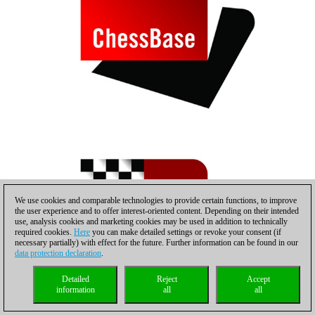
We use cookies and comparable technologies to provide certain functions, to improve
the user experience and to offer interest-oriented content. Depending on their intended
use, analysis cookies and marketing cookies may be used in addition to technically
required cookies.
Here
you can make detailed settings or revoke your consent (if
necessary partially) with effect for the future. Further information can be found in our
data protection declaration
.
Detailed
Reject
Accept
information
all
all