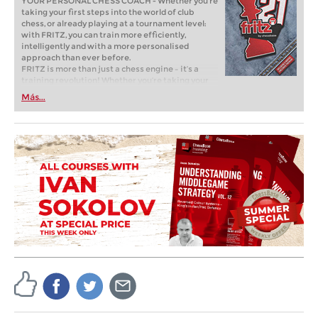
YOUR PERSONAL CHESS COACH - Whether you’re
taking your first steps into the world of club
chess, or already playing at a tournament level:
with FRITZ, you can train more efficiently,
intelligently and with a more personalised
approach than ever before.
FRITZ is more than just a chess engine – it’s a
training revolution! Whether you’re taking your
first steps into the world of club chess, or already
Más...
playing at a tournament level: with FRITZ, you can
train more efficiently, intelligently and with a
more personalised approach than ever before.