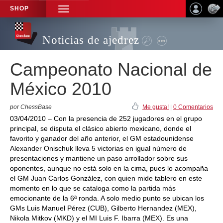
SHOP
TOGGLE
NAVIGATION
Noticias de ajedrez
Campeonato Nacional de
México 2010
por ChessBase
Me gusta!
|
0 Comentarios
03/04/2010 – Con la presencia de 252 jugadores en el grupo
principal, se disputa el clásico abierto mexicano, donde el
favorito y ganador del año anterior, el GM estadounidense
Alexander Onischuk lleva 5 victorias en igual número de
presentaciones y mantiene un paso arrollador sobre sus
oponentes, aunque no está solo en la cima, pues lo acompaña
el GM Juan Carlos González, con quien mide tablero en este
momento en lo que se cataloga como la partida más
emocionante de la 6ª ronda. A solo medio punto se ubican los
GMs Luis Manuel Pérez (CUB), Gilberto Hernandez (MEX),
Nikola Mitkov (MKD) y el MI Luis F. Ibarra (MEX). Es una